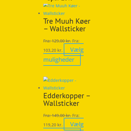
Tre Muuh Køer
– Wallsticker
Fra:
129,00
kr.
Fra:
Vælg
103,20
kr.
Dette
muligheder
vare
har
flere
varianter.
Edderkopper –
Mulighederne
Wallsticker
kan
vælges
Fra:
149,00
kr.
Fra:
på
Vælg
119,20
kr.
varesiden