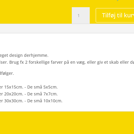
10
Tilføj til kur
Sommerfugle
-
Wallsticker
antal
t eget design derhjemme.
er. Brug fx 2 forskellige farver på en væg, eller giv et skab eller dør
følger.
er 15x15cm. - De små 5x5cm.
er 20x20cm. - De små 7x7cm.
er 30x30cm. - De små 10x10cm.