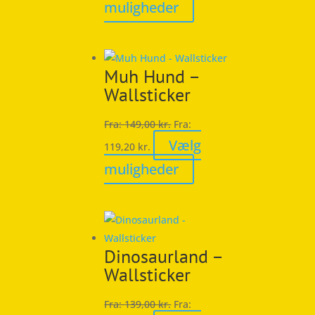
Dette
muligheder
vare
har
flere
Muh Hund –
varianter.
Wallsticker
Mulighederne
kan
Fra:
149,00
kr.
Fra:
vælges
Vælg
119,20
kr.
på
Dette
muligheder
varesiden
vare
har
flere
varianter.
Dinosaurland –
Mulighederne
Wallsticker
kan
vælges
Fra:
139,00
kr.
Fra:
på