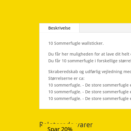
Beskrivelse
10 Sommerfugle wallsticker.
Du får her muligheden for at lave dit hel
Du får 10 sommerfugle i forskellige størrels
Skraberedskab og udførlig vejledning med
Størrelserne er ca:
10 sommerfugle. - De store sommerfugle 
10 sommerfugle. - De store sommerfugle 
10 sommerfugle. - De store sommerfugle 
Relaterede varer
Spar 20%
Spar 20%
Spar 20%
Spar 19%
Spar 20%