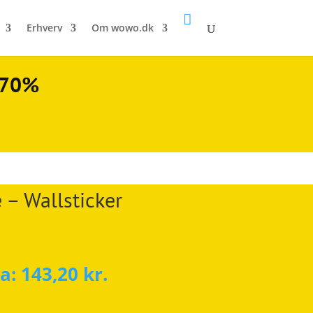

Erhverv
Om wowo.dk
l 70%
– Wallsticker
ra:
143,20
kr.