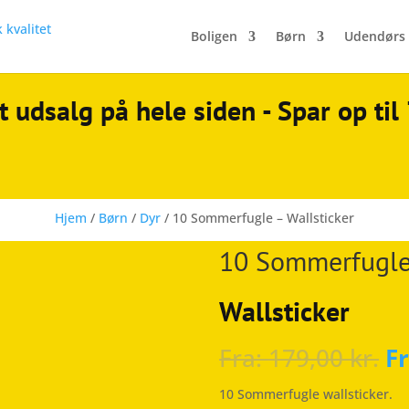
Boligen
Børn
Udendørs
t udsalg på hele siden - Spar op ti
Hjem
/
Børn
/
Dyr
/ 10 Sommerfugle – Wallsticker
10 Sommerfugle 
Wallsticker
Fra:
179,00
kr.
F
10 Sommerfugle wallsticker.