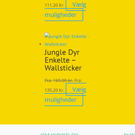
Vælg
111,20
kr.
varesiden
Dette
muligheder
vare
har
flere
varianter.
Jungle Dyr
Mulighederne
Enkelte –
kan
Wallsticker
vælges
på
Fra:
169,00
kr.
Fra:
varesiden
Vælg
135,20
kr.
Dette
muligheder
vare
har
flere
varianter.