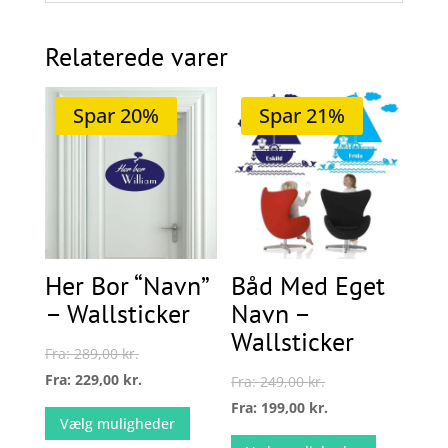
Relaterede varer
Spar 20%
Spar 21%
Her Bor “Navn”
Båd Med Eget
– Wallsticker
Navn –
Wallsticker
Fra:
289,00
kr.
Fra:
229,00
kr.
Fra:
249,00
kr.
Dette
Fra:
199,00
kr.
Vælg muligheder
vare
Dette