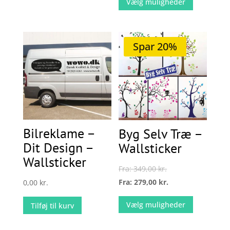
Vælg muligheder
har
vare
flere
har
varianter.
flere
Spar 20%
Mulighederne
varianter.
kan
Mulighede
vælges
kan
på
vælges
varesiden
på
varesiden
Bilreklame –
Byg Selv Træ –
Dit Design –
Wallsticker
Wallsticker
Fra:
349,00
kr.
Fra:
279,00
kr.
0,00
kr.
Dette
Vælg muligheder
Tilføj til kurv
vare
har