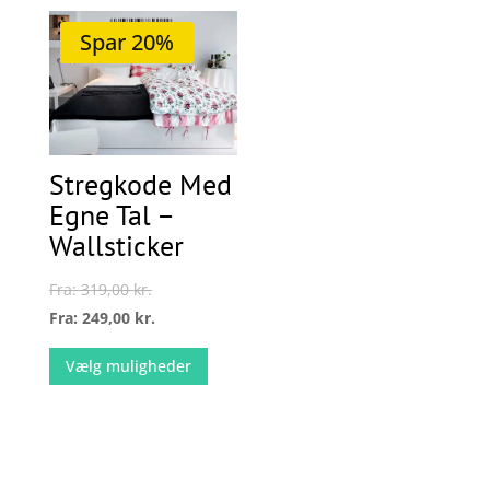
flere
Spar 20%
varianter.
Mulighede
kan
vælges
på
Stregkode Med
varesiden
Egne Tal –
Wallsticker
Fra:
319,00
kr.
Fra:
249,00
kr.
Dette
Vælg muligheder
vare
har
flere
varianter.
Mulighederne