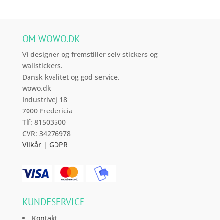
kan
vælges
på
OM WOWO.DK
varesiden
Vi designer og fremstiller selv stickers og
wallstickers.
Dansk kvalitet og god service.
wowo.dk
Industrivej 18
7000 Fredericia
Tlf: 81503500
CVR: 34276978
Vilkår
|
GDPR
KUNDESERVICE
Kontakt