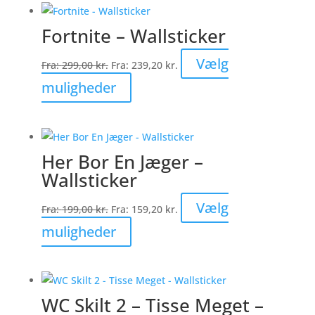
flere
Fortnite – Wallsticker
varianter.
Mulighederne
Vælg
Fra:
299,00
kr.
Fra:
239,20
kr.
kan
Dette
muligheder
vælges
vare
på
har
varesiden
flere
Her Bor En Jæger –
varianter.
Wallsticker
Mulighederne
kan
Vælg
Fra:
199,00
kr.
Fra:
159,20
kr.
vælges
Dette
muligheder
på
vare
varesiden
har
flere
WC Skilt 2 – Tisse Meget –
varianter.