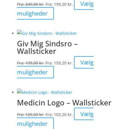
Vælg
Fra:
249,00
kr.
Fra:
199,20
kr.
vælges
Dette
muligheder
på
vare
varesiden
har
flere
Giv Mig Sindsro –
varianter.
Wallsticker
Mulighederne
kan
Vælg
Fra:
199,00
kr.
Fra:
159,20
kr.
vælges
Dette
muligheder
på
vare
varesiden
har
flere
Medicin Logo – Wallsticker
varianter.
Mulighederne
Vælg
Fra:
129,00
kr.
Fra:
103,20
kr.
kan
Dette
muligheder
vælges