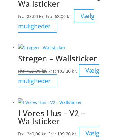
Wallsticker
Mulighederne
kan
Vælg
Fra:
85,00
kr.
Fra:
68,00
kr.
vælges
Dette
muligheder
på
vare
varesiden
har
flere
Stregen – Wallsticker
varianter.
Mulighederne
Vælg
Fra:
129,00
kr.
Fra:
103,20
kr.
kan
Dette
muligheder
vælges
vare
på
har
varesiden
flere
I Vores Hus – V2 –
varianter.
Wallsticker
Mulighederne
kan
Vælg
Fra:
249,00
kr.
Fra:
199,20
kr.
vælges