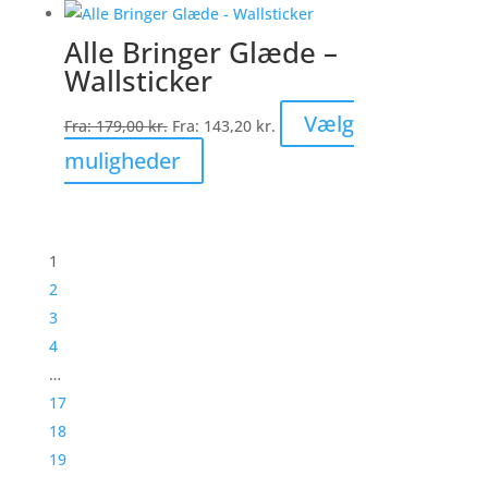
flere
Alle Bringer Glæde –
varianter.
Wallsticker
Mulighederne
kan
Vælg
Fra:
179,00
kr.
Fra:
143,20
kr.
vælges
Dette
muligheder
på
vare
varesiden
har
flere
1
varianter.
2
Mulighederne
3
kan
4
vælges
…
på
17
varesiden
18
19
→