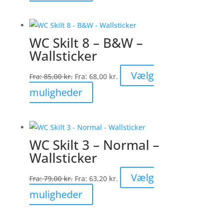
vare
på
har
varesiden
flere
WC Skilt 8 – B&W –
varianter.
Wallsticker
Mulighederne
kan
Vælg
Fra:
85,00
kr.
Fra:
68,00
kr.
vælges
Dette
muligheder
på
vare
varesiden
har
flere
WC Skilt 3 – Normal –
varianter.
Wallsticker
Mulighederne
kan
Vælg
Fra:
79,00
kr.
Fra:
63,20
kr.
vælges
Dette
muligheder
på
vare
varesiden
har