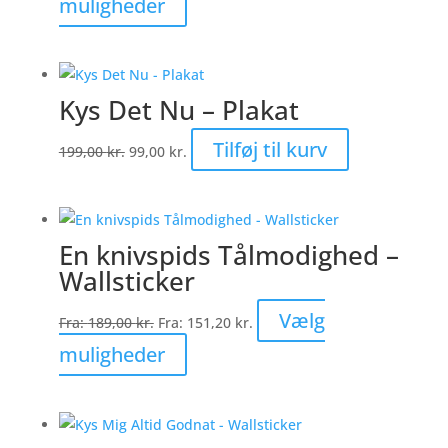
Dette
muligheder
på
vare
varesiden
har
flere
Kys Det Nu – Plakat
varianter.
Mulighederne
Den
Den
Tilføj til kurv
199,00
kr.
99,00
kr.
kan
oprindelige
aktuelle
vælges
pris
pris
på
var:
er:
varesiden
En knivspids Tålmodighed –
199,00 kr..
99,00 kr..
Wallsticker
Vælg
Fra:
189,00
kr.
Fra:
151,20
kr.
Dette
muligheder
vare
har
flere