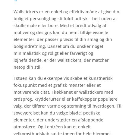
Wallstickers er en enkel og effektiv måde at give din
bolig et personligt og stilfuldt udtryk – helt uden at
skulle male eller bore. Med et bredt udvalg af
motiver og designs kan du nemt tilføje visuelle
elementer, der passer præcis til din smag og din
boligindretning. Uanset om du ønsker noget
minimalistisk og roligt eller farverigt og
iøjnefaldende, er der wallstickers, der matcher
netop din stil.
I stuen kan du eksempelvis skabe et kunstnerisk
fokuspunkt med et grafisk mønster eller et
motiverende citat. I køkkenet er wallstickers med
ordsprog, krydderurter eller kaffekopper populære
valg, der tilfører varme og stemning til hverdagen. Til
soveværelset kan du vælge bløde, poetiske
elementer, der understøtter en afslappende
atmosfære. Og i entréen kan et enkelt
velkomstbudskab sætte tonen for hele hjemmet.