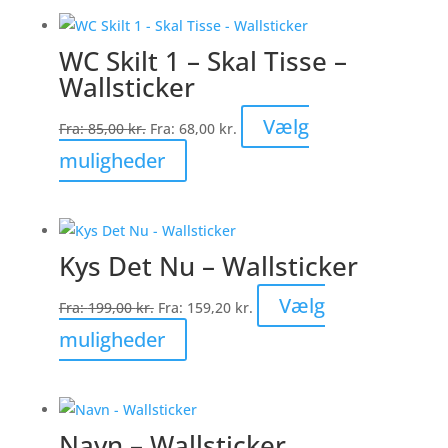
har
flere
WC Skilt 1 – Skal Tisse –
varianter.
Wallsticker
Mulighederne
kan
Vælg
Fra:
85,00
kr.
Fra:
68,00
kr.
vælges
Dette
muligheder
på
vare
varesiden
har
flere
Kys Det Nu – Wallsticker
varianter.
Mulighederne
Vælg
Fra:
199,00
kr.
Fra:
159,20
kr.
kan
Dette
muligheder
vælges
vare
på
har
varesiden
flere
Navn – Wallsticker
varianter.