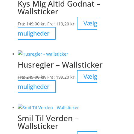
Kys Mig Altid Godnat –
varianter.
Wallsticker
Mulighederne
kan
Vælg
Fra:
149,00
kr.
Fra:
119,20
kr.
vælges
Dette
muligheder
på
vare
varesiden
har
flere
Husregler – Wallsticker
varianter.
Mulighederne
Vælg
Fra:
249,00
kr.
Fra:
199,20
kr.
kan
Dette
muligheder
vælges
vare
på
har
varesiden
flere
Smil Til Verden –
varianter.
Wallsticker
Mulighederne
kan