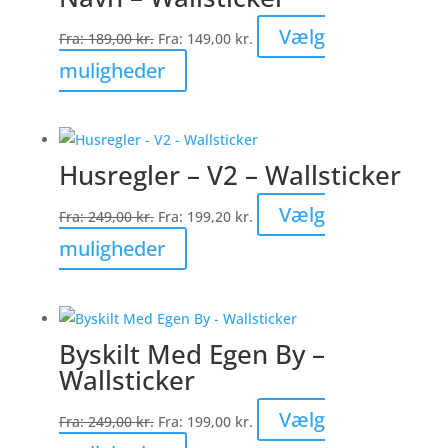
Mulighederne
Vælg
Fra:
189,00
kr.
Fra:
149,00
kr.
kan
Dette
muligheder
vælges
vare
på
har
varesiden
flere
Husregler – V2 – Wallsticker
varianter.
Mulighederne
Vælg
Fra:
249,00
kr.
Fra:
199,20
kr.
kan
Dette
muligheder
vælges
vare
på
har
varesiden
flere
Byskilt Med Egen By –
varianter.
Wallsticker
Mulighederne
kan
Vælg
Fra:
249,00
kr.
Fra:
199,00
kr.
vælges