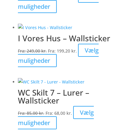
Dette
muligheder
på
vare
varesiden
har
flere
I Vores Hus – Wallsticker
varianter.
Mulighederne
Vælg
Fra:
249,00
kr.
Fra:
199,20
kr.
kan
Dette
muligheder
vælges
vare
på
har
varesiden
flere
WC Skilt 7 – Lurer –
varianter.
Wallsticker
Mulighederne
kan
Vælg
Fra:
85,00
kr.
Fra:
68,00
kr.
vælges
Dette
muligheder
på
vare
varesiden