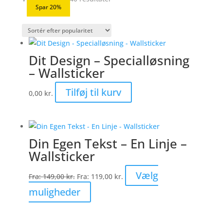
Spar 20%
Spar 20%
Spar 20%
Spar 20%
Spar 20%
Spar 20%
Spar 20%
Spar 20%
Spar 19%
Spar 20%
Spar 21%
Spar 19%
Spar 21%
Spar 50%
Spar 20%
Spar 20%
Spar 20%
Spar 19%
Spar 20%
Spar 20%
Spar 19%
Spar 19%
Spar 20%
efter
popularitet
Dit Design – Specialløsning
– Wallsticker
Tilføj til kurv
0,00
kr.
Din Egen Tekst – En Linje –
Wallsticker
Vælg
Fra:
149,00
kr.
Fra:
119,00
kr.
Dette
muligheder
vare
har