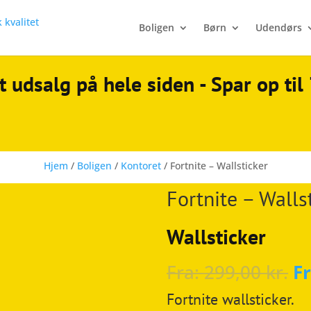
Boligen
Børn
Udendørs
t udsalg på hele siden - Spar op ti
Hjem
/
Boligen
/
Kontoret
/ Fortnite – Wallsticker
Fortnite – Walls
Wallsticker
Fra:
299,00
kr.
F
Fortnite wallsticker.