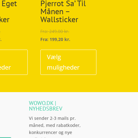
 Eget
Pjerrot Sa’ Til
Månen –
ker
Wallsticker
.
Fra:
249,00
kr.
.
Fra:
199,20
kr.
Dette
Dette
vare
vare
Vælg
har
har
eder
muligheder
flere
flere
varianter.
varianter.
Mulighederne
Mulighederne
kan
kan
WOWO.DK |
vælges
vælges
NYHEDSBREV
på
på
Vi sender 2-3 mails pr.
varesiden
varesiden
måned, med rabatkoder,
konkurrencer og nye