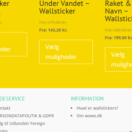
ker
Under Vandet –
Raket &
Wallsticker
Navn –
.
Wallstic
r.
Fra:
179,00
kr.
Dette
Fra:
143,20
kr.
Fra:
249,00
kr
vare
Dette
Fra:
199,00
kr
har
vare
Vælg
eder
flere
har
Vælg
muligheder
varianter.
flere
muligh
Mulighederne
varianter.
kan
Mulighederne
vælges
kan
på
vælges
DESERVICE
INFORMATION
varesiden
på
varesiden
ntakt
Hvad er wallstickers?
RSONDATAPOLITIK & GDPR
Om wowo.dk
lg til Udlandet/ Foreign
ries