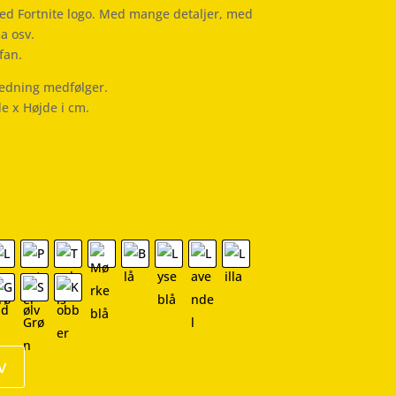
 med Fortnite logo. Med mange detaljer, med
a osv.
fan.
ledning medfølger.
de x Højde i cm.
v