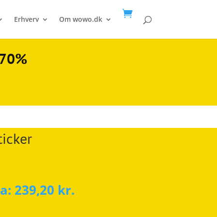

Erhverv
Om wowo.dk
l 70%
ticker
ra:
239,20
kr.