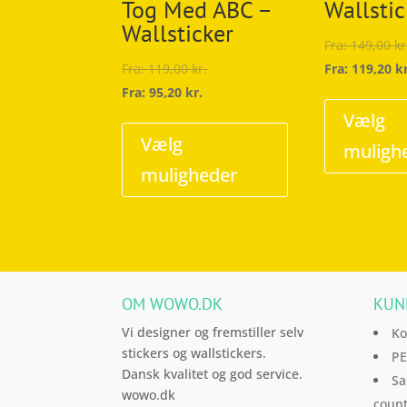
Tog Med ABC –
Wallstic
Wallsticker
Fra:
149,00
kr
Fra:
119,00
kr.
Fra:
119,20
k
Fra:
95,20
kr.
Dette
Vælg
vare
Vælg
muligh
har
muligheder
flere
varianter.
Mulighederne
kan
vælges
OM WOWO.DK
KUN
på
varesiden
Vi designer og fremstiller selv
Ko
stickers og wallstickers.
PE
Dansk kvalitet og god service.
Sa
wowo.dk
count