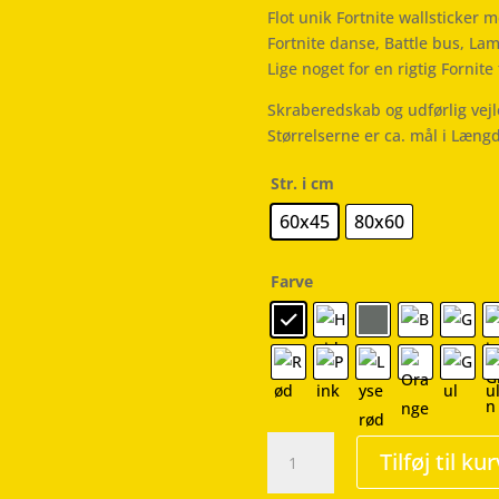
Flot unik Fortnite wallsticker
Fortnite danse, Battle bus, Lam
Lige noget for en rigtig Fornite 
Skraberedskab og udførlig vej
Størrelserne er ca. mål i Læng
Str. i cm
60x45
80x60
Farve
Fortnite
Tilføj til kur
-
Wallsticker