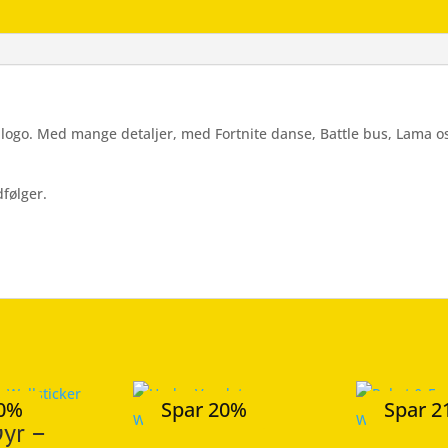
antal
e logo. Med mange detaljer, med Fortnite danse, Battle bus, Lama o
følger.
20%
Spar 20%
Spar 
Dyr –