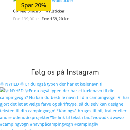
Spar 20%
Mulighederne
Giv Mig Sindsro – Wallsticker
kan
Fra:
199,00
kr.
Fra:
159,20
kr.
vælges
Dette
på
vare
Vælg muligheder
varesiden
har
flere
varianter.
Mulighederne
Følg os på Instagram
kan
vælges
🌞 NYHED 🌞 Er du også typen der har et kælenavn ti
på
varesiden