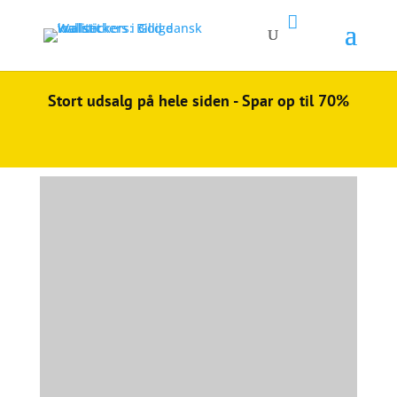

Stort udsalg på hele siden - Spar op til 70%