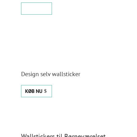
KØB NU
Design selv wallsticker
KØB NU
Wallstickers til Børneværelset