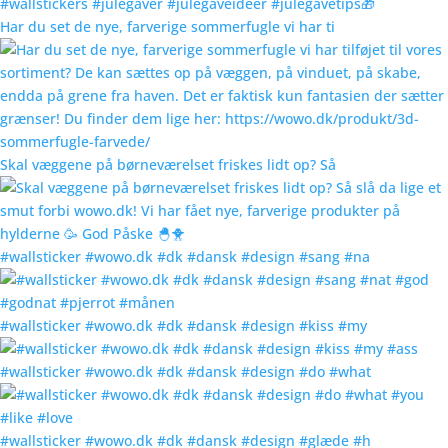
Har du set de nye, farverige sommerfugle vi har ti
Skal væggene på børneværelset friskes lidt op? Så
#wallsticker #wowo.dk #dk #dansk #design #sang #na
#wallsticker #wowo.dk #dk #dansk #design #kiss #my
#wallsticker #wowo.dk #dk #dansk #design #do #what
#wallsticker #wowo.dk #dk #dansk #design #glæde #h