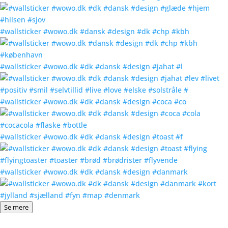
#wallsticker #wowo.dk #dansk #design #dk #chp #kbh
#wallsticker #wowo.dk #dk #dansk #design #jahat #l
#wallsticker #wowo.dk #dk #dansk #design #coca #co
#wallsticker #wowo.dk #dk #dansk #design #toast #f
#wallsticker #wowo.dk #dk #dansk #design #danmark
Se mere