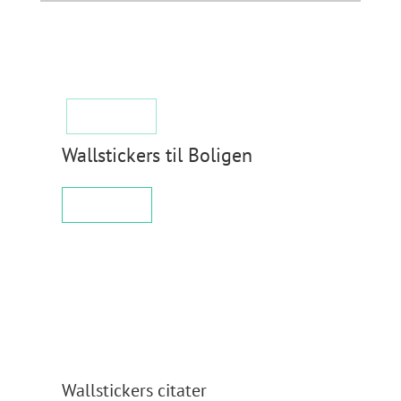
Postkassetekster
KØB NU
Wallstickers til Boligen
KØB NU
Wallstickers citater