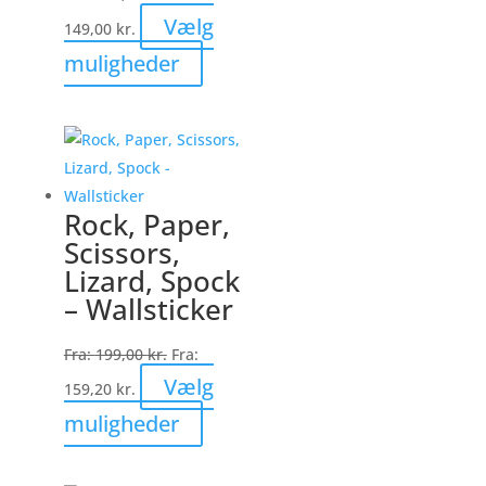
Vælg
149,00
kr.
Dette
muligheder
vare
har
flere
varianter.
Mulighederne
Rock, Paper,
kan
Scissors,
vælges
Lizard, Spock
på
– Wallsticker
varesiden
Fra:
199,00
kr.
Fra:
Vælg
159,20
kr.
Dette
muligheder
vare
har