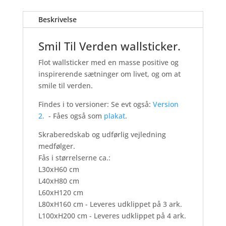
-
Beskrivelse
Wallsticker
antal
Smil Til Verden wallsticker.
Flot wallsticker med en masse positive og
inspirerende sætninger om livet, og om at
smile til verden.
Findes i to versioner: Se evt også:
Version
2.
- Fåes også som
plakat
.
Skraberedskab og udførlig vejledning
medfølger.
Fås i størrelserne ca.:
L30xH60 cm
L40xH80 cm
L60xH120 cm
L80xH160 cm - Leveres udklippet på 3 ark.
L100xH200 cm - Leveres udklippet på 4 ark.