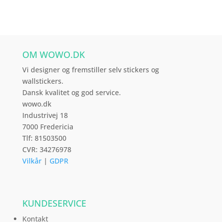
varianter.
Mulighederne
kan
vælges
OM WOWO.DK
på
varesiden
Vi designer og fremstiller selv stickers og
wallstickers.
Dansk kvalitet og god service.
wowo.dk
Industrivej 18
7000 Fredericia
Tlf: 81503500
CVR: 34276978
Vilkår
|
GDPR
KUNDESERVICE
Kontakt