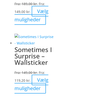
på
Fra:
189,00
kr.
Fra:
varesiden
Vælg
149,00
kr.
Dette
muligheder
vare
har
flere
varianter.
Sometimes I
Mulighederne
Surprise –
kan
Wallsticker
vælges
på
Fra:
149,00
kr.
Fra:
varesiden
Vælg
119,20
kr.
Dette
muligheder
vare
har
flere