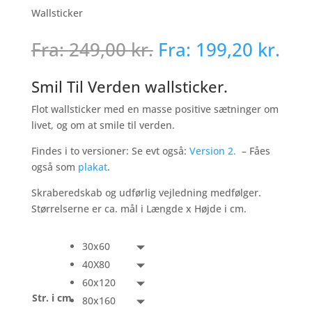
Wallsticker
Fra:
249,00
kr.
Fra:
199,20
kr.
Smil Til Verden wallsticker.
Flot wallsticker med en masse positive sætninger om
livet, og om at smile til verden.
Findes i to versioner: Se evt også:
Version 2.
– Fåes
også som
plakat
.
Skraberedskab og udførlig vejledning medfølger.
Størrelserne er ca. mål i Længde x Højde i cm.
30x60
40X80
60x120
Str. i cm
80x160