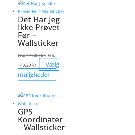
flere
varianter.
Det Har Jeg
Mulighederne
Ikke Prøvet
kan
Før –
vælges
Wallsticker
på
varesiden
Fra:
179,00
kr.
Fra:
Vælg
143,20
kr.
Dette
muligheder
vare
har
flere
varianter.
GPS
Mulighederne
Koordinater
kan
– Wallsticker
vælges