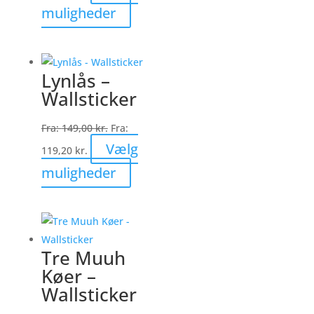
Dette
muligheder
vare
har
flere
Lynlås –
varianter.
Wallsticker
Mulighederne
kan
Fra:
149,00
kr.
Fra:
vælges
Vælg
119,20
kr.
på
Dette
muligheder
varesiden
vare
har
flere
varianter.
Tre Muuh
Mulighederne
Køer –
kan
Wallsticker
vælges