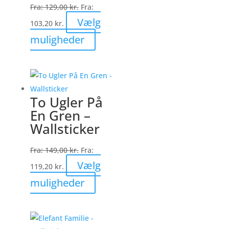
på
Fra:
129,00
kr.
Fra:
varesiden
Vælg
103,20
kr.
Dette
muligheder
vare
har
flere
varianter.
To Ugler På
Mulighederne
En Gren –
kan
Wallsticker
vælges
på
Fra:
149,00
kr.
Fra:
varesiden
Vælg
119,20
kr.
Dette
muligheder
vare
har
flere