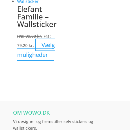
varianter.
Elefant
Mulighederne
Familie –
kan
Wallsticker
vælges
på
Fra:
99,00
kr.
Fra:
varesiden
Vælg
79,20
kr.
Dette
muligheder
vare
har
flere
varianter.
Mulighederne
kan
vælges
OM WOWO.DK
på
varesiden
Vi designer og fremstiller selv stickers og
wallstickers.