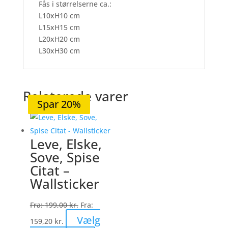
Fås i størrelserne ca.:
L10xH10 cm
L15xH15 cm
L20xH20 cm
L30xH30 cm
Relaterede varer
Spar 20%
Spar 20%
Spar 20%
Spar 20%
Spar 20%
Leve, Elske,
Sove, Spise
Citat –
Wallsticker
Fra:
199,00
kr.
Fra:
Vælg
159,20
kr.