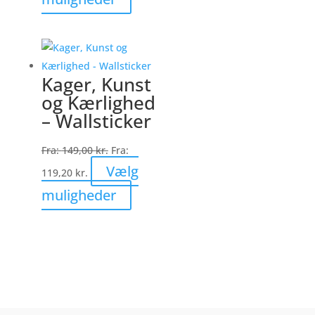
vare
har
flere
varianter.
Kager, Kunst
Mulighederne
og Kærlighed
kan
– Wallsticker
vælges
på
Fra:
149,00
kr.
Fra:
varesiden
Vælg
119,20
kr.
Dette
muligheder
vare
har
flere
varianter.
Mulighederne
kan