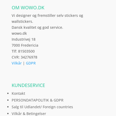
vælges
OM WOWO.DK
på
varesiden
Vi designer og fremstiller selv stickers og
wallstickers.
Dansk kvalitet og god service.
wowo.dk
Industrivej 18
7000 Fredericia
Tlf: 81503500
CVR: 34276978
Vilkår
|
GDPR
KUNDESERVICE
Kontakt
PERSONDATAPOLITIK & GDPR
Salg til Udlandet/ Foreign countries
Vilkår & Betingelser