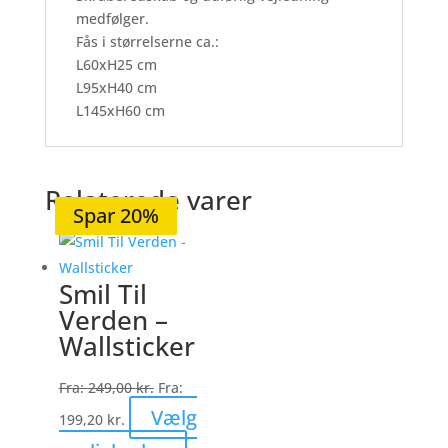
medfølger.
Fås i størrelserne ca.:
L60xH25 cm
L95xH40 cm
L145xH60 cm
Relaterede varer
Spar 19%
Spar 20%
Spar 20%
Spar 20%
Spar 20%
Smil Til
Verden –
Wallsticker
Fra:
249,00
kr.
Fra:
Vælg
199,20
kr.
Dette