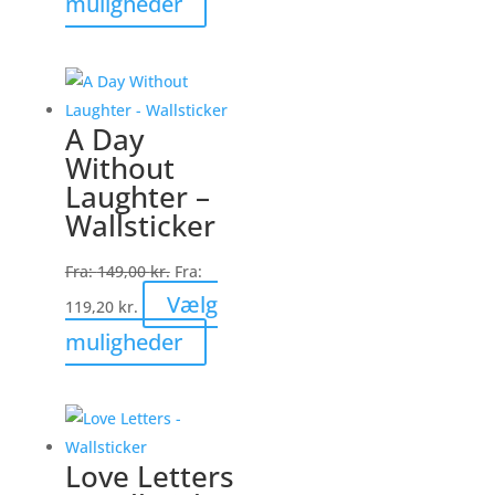
muligheder
vare
har
flere
varianter.
A Day
Mulighederne
Without
kan
Laughter –
vælges
Wallsticker
på
varesiden
Fra:
149,00
kr.
Fra:
Vælg
119,20
kr.
Dette
muligheder
vare
har
flere
varianter.
Love Letters
Mulighederne