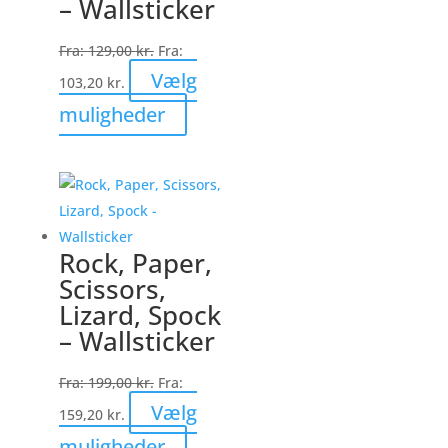
– Wallsticker
kan
vælges
Fra:
129,00
kr.
Fra:
på
Vælg
103,20
kr.
varesiden
Dette
muligheder
vare
har
flere
varianter.
Mulighederne
Rock, Paper,
kan
Scissors,
vælges
Lizard, Spock
på
– Wallsticker
varesiden
Fra:
199,00
kr.
Fra:
Vælg
159,20
kr.
Dette
muligheder