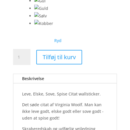
Ryd
Leve,
Tilføj til kurv
Elske,
Sove,
Spise
Beskrivelse
Citat
-
Wallsticker
Leve, Elske, Sove, Spise Citat wallsticker.
antal
Det søde citat af Virginia Woolf. Man kan
ikke leve godt, elske godt eller sove godt -
uden at spise godt!
Skraberedskab og udførlig vejledning