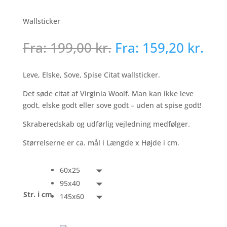
Wallsticker
Fra:
199,00
kr.
Fra:
159,20
kr.
Leve, Elske, Sove, Spise Citat wallsticker.
Det søde citat af Virginia Woolf. Man kan ikke leve
godt, elske godt eller sove godt – uden at spise godt!
Skraberedskab og udførlig vejledning medfølger.
Størrelserne er ca. mål i Længde x Højde i cm.
60x25
95x40
Str. i cm
145x60