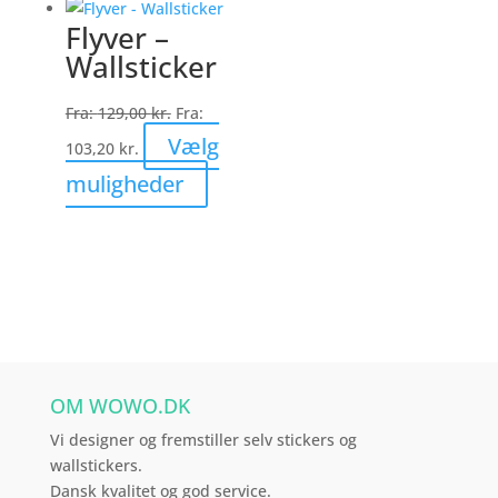
flere
Flyver –
varianter.
Wallsticker
Mulighederne
kan
Fra:
129,00
kr.
Fra:
vælges
Vælg
103,20
kr.
på
Dette
muligheder
varesiden
vare
har
flere
varianter.
Mulighederne
kan
vælges
OM WOWO.DK
på
varesiden
Vi designer og fremstiller selv stickers og
wallstickers.
Dansk kvalitet og god service.