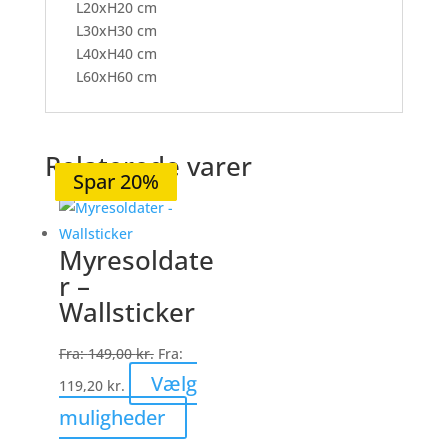
L20xH20 cm
L30xH30 cm
L40xH40 cm
L60xH60 cm
Relaterede varer
Spar 20%
Spar 20%
Spar 20%
Spar 20%
Spar 20%
Myresoldate
r –
Wallsticker
Fra:
149,00
kr.
Fra:
Vælg
119,20
kr.
Dette
muligheder
vare