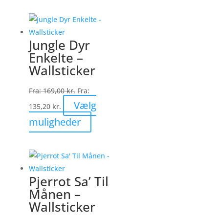
har
flere
varianter.
Jungle Dyr
Mulighederne
Enkelte –
kan
Wallsticker
vælges
på
Fra:
169,00
kr.
Fra:
varesiden
Vælg
135,20
kr.
Dette
muligheder
vare
har
flere
varianter.
Pjerrot Sa’ Til
Mulighederne
Månen –
kan
Wallsticker
vælges