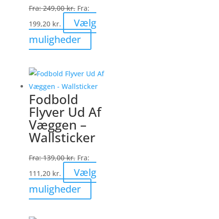
på
Fra:
249,00
kr.
Fra:
varesiden
Vælg
199,20
kr.
Dette
muligheder
vare
har
flere
varianter.
Fodbold
Mulighederne
Flyver Ud Af
kan
Væggen –
vælges
Wallsticker
på
varesiden
Fra:
139,00
kr.
Fra:
Vælg
111,20
kr.
Dette
muligheder
vare
har