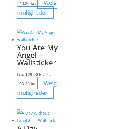
Vælg
143,20
kr.
Dette
muligheder
vare
har
flere
varianter.
You Are My
Mulighederne
Angel –
kan
Wallsticker
vælges
på
Fra:
129,00
kr.
Fra:
varesiden
Vælg
103,20
kr.
Dette
muligheder
vare
har
flere
varianter.
A Day
Mulighederne