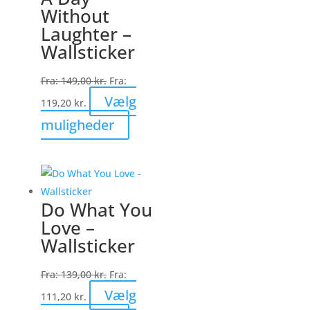
Without
kan
Laughter –
vælges
Wallsticker
på
varesiden
Fra:
149,00
kr.
Fra:
Vælg
119,20
kr.
Dette
muligheder
vare
har
flere
varianter.
Do What You
Mulighederne
Love –
kan
Wallsticker
vælges
på
Fra:
139,00
kr.
Fra:
varesiden
Vælg
111,20
kr.