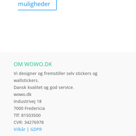
Dette
muligheder
vare
har
flere
varianter.
Mulighederne
kan
vælges
OM WOWO.DK
på
varesiden
Vi designer og fremstiller selv stickers og
wallstickers.
Dansk kvalitet og god service.
wowo.dk
Industrivej 18
7000 Fredericia
Tlf: 81503500
CVR: 34276978
Vilkår
|
GDPR