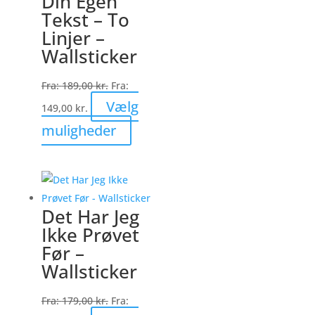
Din Egen
Tekst – To
Linjer –
Wallsticker
Fra:
189,00
kr.
Fra:
Vælg
149,00
kr.
Dette
muligheder
vare
har
flere
varianter.
Det Har Jeg
Mulighederne
Ikke Prøvet
kan
Før –
vælges
Wallsticker
på
varesiden
Fra:
179,00
kr.
Fra: