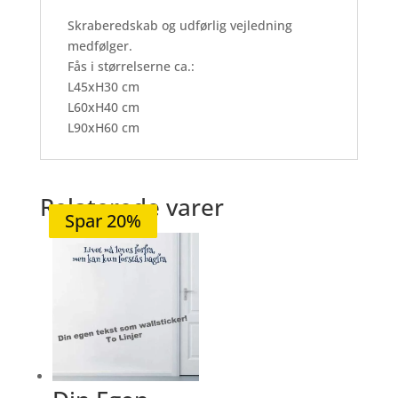
Skraberedskab og udførlig vejledning
medfølger.
Fås i størrelserne ca.:
L45xH30 cm
L60xH40 cm
L90xH60 cm
Relaterede varer
Spar 20%
Spar 20%
Spar 20%
Spar 20%
Spar 20%