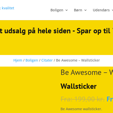
Boligen
Børn
Udendørs
t udsalg på hele siden - Spar op ti
Hjem
/
Boligen
/
Citater
/ Be Awesome – Wallsticker
Be Awesome – W
Wallsticker
Fra:
199,00
kr.
F
Be Awesome wallsticker.