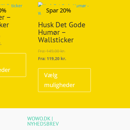
20%
Spar 20%
er –
ker
Husk Det Gode
Humør –
.
Wallsticker
.
Dette
Fra:
149,00
kr.
vare
Fra:
119,20
kr.
har
Dette
eder
flere
vare
Vælg
varianter.
har
muligheder
Mulighederne
flere
kan
varianter.
vælges
Mulighederne
på
kan
WOWO.DK |
varesiden
vælges
NYHEDSBREV
på