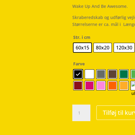
Wake Up And Be Awesome.
Skraberedskab og udførlig vej
Størrelserne er ca. mål i Læng
Str. i cm
60x15
80x20
120x30
Farve
Be
Tilføj til kur
Awesome
-
Wallsticker