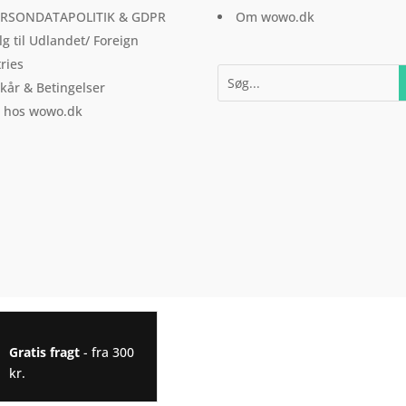
varesiden
RSONDATAPOLITIK & GDPR
Om wowo.dk
lg til Udlandet/ Foreign
ries
lkår & Betingelser
l hos wowo.dk
Gratis fragt
- fra 300
kr.