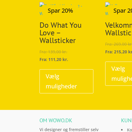
Spar 20%
Spar 
Do What You
Velkom
Love –
Wallstic
Wallsticker
Fra:
269,00
kr
Fra:
139,00
kr.
Fra:
215,20
k
Fra:
111,20
kr.
Dette
Vælg
vare
Vælg
muligh
har
muligheder
flere
varianter.
Mulighederne
kan
OM WOWO.DK
KUN
vælges
på
Vi designer og fremstiller selv
Ko