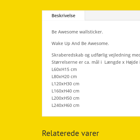
Beskrivelse
Be Awesome wallsticker.
Wake Up And Be Awesome.
Skraberedskab og udførlig vejledning med
Størrelserne er ca. mål i Længde x Højde 
L60xH15 cm
L80xH20 cm
L120xH30 cm
L160xH40 cm
L200xH50 cm
L240xH60 cm
Relaterede varer