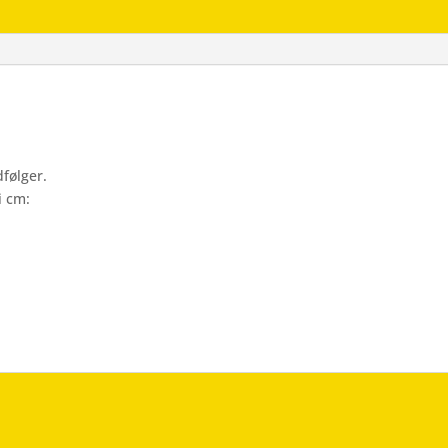
antal
følger.
i cm: