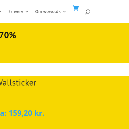

Erhverv
Om wowo.dk
l 70%
allsticker
ra:
159,20
kr.