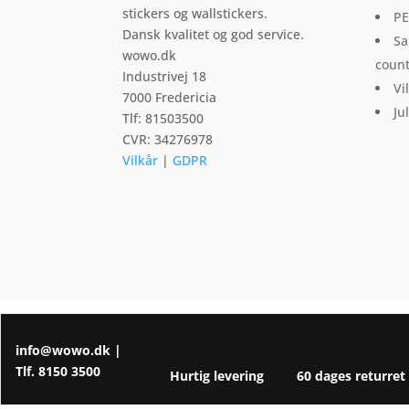
varesiden
stickers og wallstickers.
PE
Dansk kvalitet og god service.
Sa
wowo.dk
count
Industrivej 18
Vi
7000 Fredericia
Ju
Tlf: 81503500
CVR: 34276978
Vilkår
|
GDPR
info@wowo.dk
|
Tlf.
8150 3500
Hurtig levering
60 dages returret