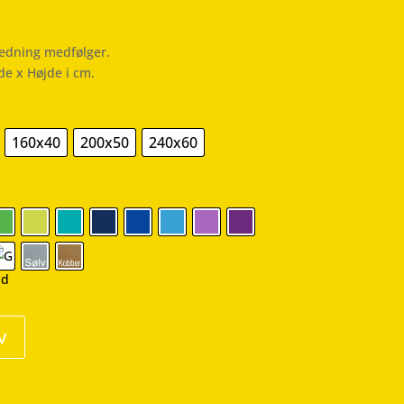
ledning medfølger.
de x Højde i cm.
160x40
200x50
240x60
v