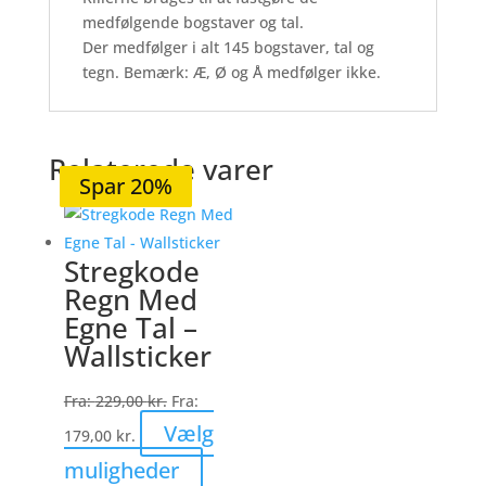
medfølgende bogstaver og tal.
Der medfølger i alt 145 bogstaver, tal og
tegn. Bemærk: Æ, Ø og Å medfølger ikke.
Relaterede varer
Spar 21%
Spar 20%
Spar 20%
Spar 20%
Spar 20%
Stregkode
Regn Med
Egne Tal –
Wallsticker
Fra:
229,00
kr.
Fra:
Vælg
179,00
kr.
Dette
muligheder