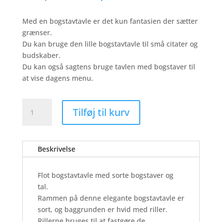
oprindelige
aktuelle
pris
pris
Med en bogstavtavle er det kun fantasien der sætter
var:
er:
grænser.
119,00 kr..
89,20 kr..
Du kan bruge den lille bogstavtavle til små citater og
budskaber.
Du kan også sagtens bruge tavlen med bogstaver til
at vise dagens menu.
Bogstavtavle
Tilføj til kurv
-
Sort
ramme
Beskrivelse
-
28
x
Flot bogstavtavle med sorte bogstaver og
35
tal.
cm.
Rammen på denne elegante bogstavtavle er
antal
sort, og baggrunden er hvid med riller.
Rillerne bruges til at fastgøre de