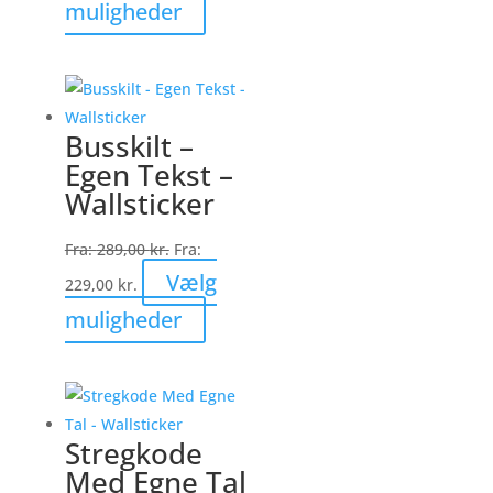
Dette
muligheder
vare
har
flere
varianter.
Busskilt –
Mulighederne
Egen Tekst –
kan
Wallsticker
vælges
på
Fra:
289,00
kr.
Fra:
varesiden
Vælg
229,00
kr.
Dette
muligheder
vare
har
flere
varianter.
Stregkode
Mulighederne
Med Egne Tal
kan