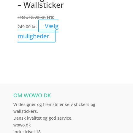
– Wallsticker
vælges
på
Fra:
319,00
kr.
Fra:
varesiden
Vælg
249,00
kr.
Dette
muligheder
vare
har
flere
varianter.
Mulighederne
kan
vælges
OM WOWO.DK
på
varesiden
Vi designer og fremstiller selv stickers og
wallstickers.
Dansk kvalitet og god service.
wowo.dk
Industrivej 18