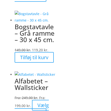
vare
har
flere
varianter.
Bogstavtavle
Mulighederne
– Grå ramme
kan
– 30 x 45 cm.
vælges
på
Den
Den
149,00
kr.
119,20
kr.
varesiden
oprindelige
aktuelle
Tilføj til kurv
pris
pris
var:
er:
149,00 kr..
119,20 kr..
Alfabetet –
Wallsticker
Fra:
249,00
kr.
Fra:
Vælg
199,00
kr.