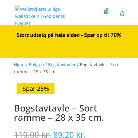

0
Stort udsalg på hele siden - Spar op til 70%
Hjem
/
Boligen
/
Bogstavtavler
/ Bogstavtavle – Sort
ramme – 28 x 35 cm.
Spar 25%
Bogstavtavle – Sort
ramme – 28 x 35 cm.
Den
Den
119,00
kr.
89,20
kr.