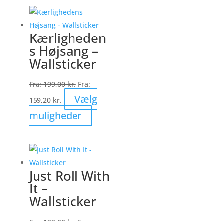
har
flere
varianter.
Kærligheden
Mulighederne
s Højsang –
kan
Wallsticker
vælges
på
Fra:
199,00
kr.
Fra:
varesiden
Vælg
159,20
kr.
Dette
muligheder
vare
har
flere
varianter.
Just Roll With
Mulighederne
It –
kan
Wallsticker
vælges
på