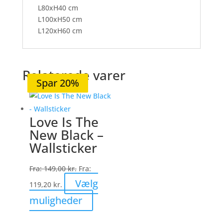
L80xH40 cm
L100xH50 cm
L120xH60 cm
Relaterede varer
Spar 20%
Spar 20%
Spar 20%
Spar 20%
Spar 20%
Love Is The
New Black –
Wallsticker
Fra:
149,00
kr.
Fra:
Vælg
119,20
kr.
Dette
muligheder
vare