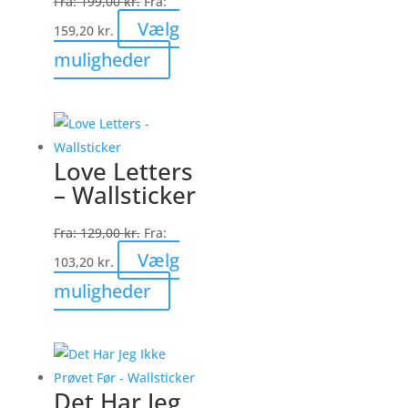
Fra:
199,00
kr.
Fra:
varesiden
Vælg
159,20
kr.
Dette
muligheder
vare
har
flere
varianter.
Love Letters
Mulighederne
– Wallsticker
kan
vælges
Fra:
129,00
kr.
Fra:
på
Vælg
103,20
kr.
varesiden
Dette
muligheder
vare
har
flere
varianter.
Det Har Jeg
Mulighederne