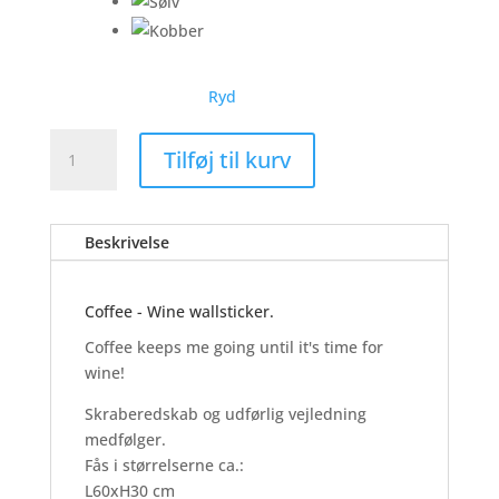
Ryd
Coffee
Tilføj til kurv
-
Wine
-
Beskrivelse
Wallsticker
antal
Coffee - Wine wallsticker.
Coffee keeps me going until it's time for
wine!
Skraberedskab og udførlig vejledning
medfølger.
Fås i størrelserne ca.:
L60xH30 cm