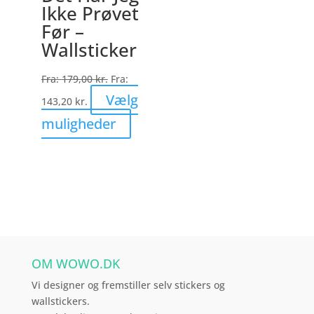
Ikke Prøvet
kan
Før –
vælges
Wallsticker
på
varesiden
Fra:
179,00
kr.
Fra:
Vælg
143,20
kr.
Dette
muligheder
vare
har
flere
varianter.
Mulighederne
kan
vælges
OM WOWO.DK
på
varesiden
Vi designer og fremstiller selv stickers og
wallstickers.