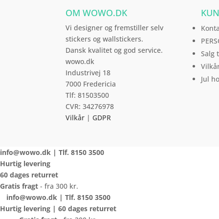
OM WOWO.DK
KUN
Vi designer og fremstiller selv
Kont
stickers og wallstickers.
PERS
Dansk kvalitet og god service.
Salg 
wowo.dk
Vilkå
Industrivej 18
Jul h
7000 Fredericia
Tlf: 81503500
CVR: 34276978
Vilkår
|
GDPR
info@wowo.dk
| Tlf.
8150 3500
Hurtig levering
60 dages returret
Gratis fragt
- fra 300 kr.
info@wowo.dk
| Tlf.
8150 3500
Hurtig levering |
60 dages returret