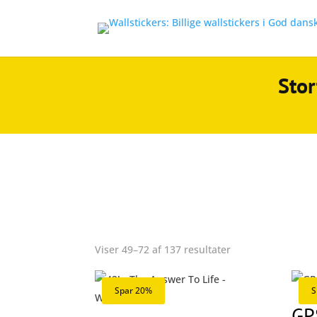
Stor
Sorteret
Viser 49–72 af 137 resultater
efter
popularitet
Spar 20%
S
GP