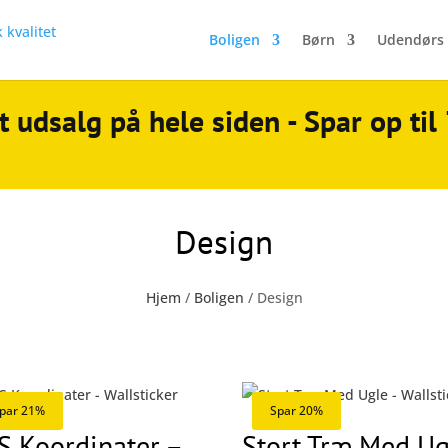
Boligen
Børn
Udendørs
t udsalg på hele siden - Spar op ti
Design
Hjem
/
Boligen
/ Design
par 21%
Spar 20%
S Koordinater –
Stort Træ Med Ug