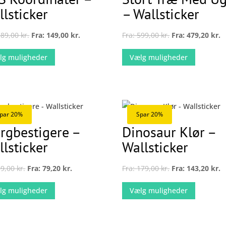
llsticker
– Wallsticker
189,00
kr.
Fra:
149,00
kr.
Fra:
599,00
kr.
Fra:
479,20
kr.
Dette
Dette
lg muligheder
Vælg muligheder
vare
vare
har
har
flere
flere
varianter.
varianter
Mulighederne
Mulighe
par 20%
Spar 20%
kan
kan
ergbestigere –
Dinosaur Klør –
vælges
vælges
llsticker
Wallsticker
på
på
varesiden
vareside
99,00
kr.
Fra:
79,20
kr.
Fra:
179,00
kr.
Fra:
143,20
kr.
Dette
Dette
lg muligheder
Vælg muligheder
vare
vare
har
har
flere
flere