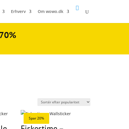

Erhverv
Om wowo.dk
l 70%
Spar 20%
le
Fiskestime –