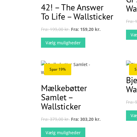
42! – The Answer
Wa
To Life – Wallsticker
Fra:
Fra:
199,00
kr.
Fra:
159,20
kr.
Væ
Dette
Vælg muligheder
vare
har
flere
varianter.
Spar 19%
S
Mulighederne
Bj
kan
Mælkebøtter
Wa
vælges
Samlet –
på
Fra:
Wallsticker
varesiden
Væ
Fra:
379,00
kr.
Fra:
303,20
kr.
Dette
Vælg muligheder
vare