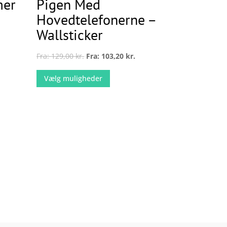
mer
Pigen Med
n
varesiden
Hovedtelefonerne –
Wallsticker
Fra:
129,00
kr.
Fra:
103,20
kr.
Dette
Vælg muligheder
vare
har
.
flere
derne
varianter.
Mulighederne
kan
vælges
n
på
varesiden