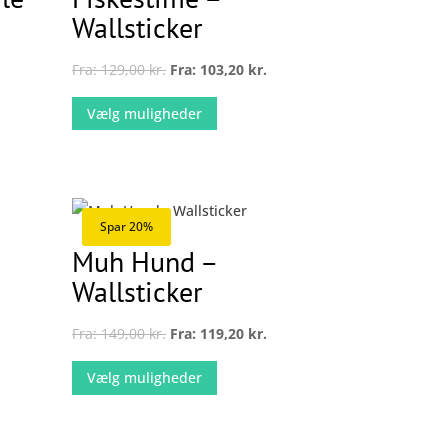
Wallsticker
Fra:
129,00
kr.
Fra:
103,20
kr.
Dette
Vælg muligheder
vare
har
flere
.
varianter.
derne
Mulighederne
Spar 20%
kan
Muh Hund –
vælges
Wallsticker
på
n
varesiden
Fra:
149,00
kr.
Fra:
119,20
kr.
Dette
Vælg muligheder
vare
har
flere