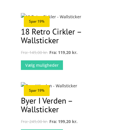
.
varianter.
derne
Mulighederne
kan
Spar 19%
vælges
18 Retro Cirkler –
på
Wallsticker
n
varesiden
Fra:
149,00
kr.
Fra:
119,20
kr.
Dette
Vælg muligheder
vare
har
flere
.
varianter.
Spar 19%
derne
Mulighederne
Byer I Verden –
kan
Wallsticker
vælges
på
Fra:
249,00
kr.
Fra:
199,20
kr.
n
varesiden
Dette