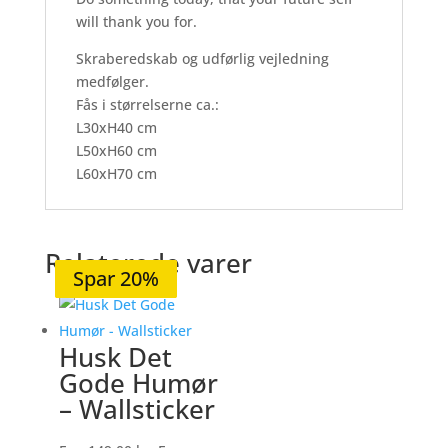
will thank you for.
Skraberedskab og udførlig vejledning
medfølger.
Fås i størrelserne ca.:
L30xH40 cm
L50xH60 cm
L60xH70 cm
Relaterede varer
Spar 20%
Spar 20%
Spar 23%
Spar 20%
Spar 20%
Husk Det
Gode Humør
– Wallsticker