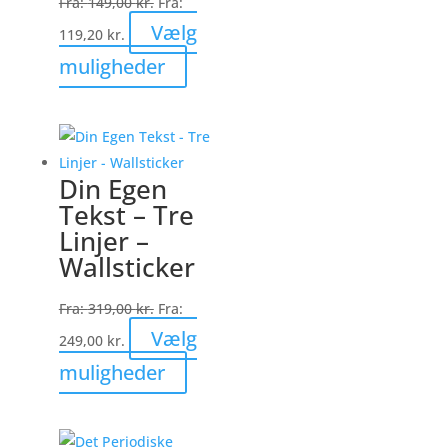
Fra:
149,00
kr.
Fra:
Vælg
119,20
kr.
Dette
muligheder
vare
har
flere
varianter.
Din Egen
Mulighederne
Tekst – Tre
kan
Linjer –
vælges
Wallsticker
på
varesiden
Fra:
319,00
kr.
Fra:
Vælg
249,00
kr.
Dette
muligheder
vare
har
flere