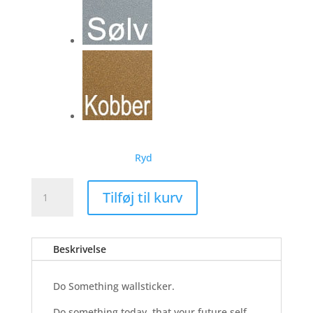
Ryd
Do
Tilføj til kurv
Something
-
Wallsticker
Beskrivelse
antal
Do Something wallsticker.
Do something today, that your future self