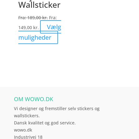
Wallsticker
Fra:
189,00
kr.
Fra:
Vælg
149,00
kr.
Dette
muligheder
vare
har
flere
varianter.
Mulighederne
kan
vælges
OM WOWO.DK
på
varesiden
Vi designer og fremstiller selv stickers og
wallstickers.
Dansk kvalitet og god service.
wowo.dk
Industrivej 18