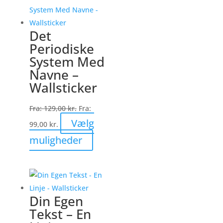
varianter.
Mulighederne
Det
kan
Periodiske
vælges
System Med
på
Navne –
varesiden
Wallsticker
Fra:
129,00
kr.
Fra:
Vælg
99,00
kr.
Dette
muligheder
vare
har
flere
varianter.
Din Egen
Mulighederne
Tekst – En
kan