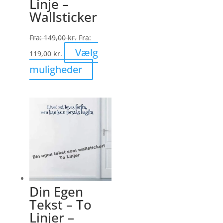
Linje –
vælges
Wallsticker
på
varesiden
Fra:
149,00
kr.
Fra:
Vælg
119,00
kr.
Dette
muligheder
vare
har
flere
varianter.
Mulighederne
kan
vælges
på
varesiden
Din Egen
Tekst – To
Linjer –