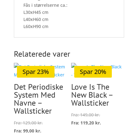
Fås i størrelserne ca.:
L30xH45 cm
L40xH60 cm
L60xH90 cm
Relaterede varer
Spar 23%
Spar 20%
Det Periodiske
Love Is The
System Med
New Black –
Navne –
Wallsticker
Wallsticker
Fra:
149,00
kr.
Fra:
129,00
kr.
Fra:
119,20
kr.
Dette
Fra:
99,00
kr.