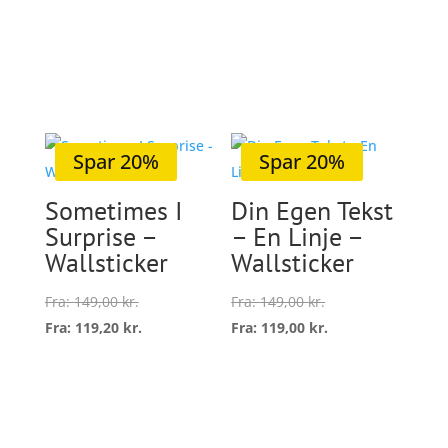
Dette
vare
Vælg
vare
har
Vælg
muligheder
har
flere
muligheder
flere
variant
varianter.
Mulig
Mulighederne
kan
kan
vælge
Spar 20%
Spar 20%
vælges
på
Sometimes I
Din Egen Tekst
på
varesi
Surprise –
– En Linje –
varesiden
Wallsticker
Wallsticker
Fra:
149,00
kr.
Fra:
149,00
kr.
Fra:
119,20
kr.
Fra:
119,00
kr.
Dette
Dette
vare
vare
Vælg
Vælg
har
har
muligheder
muligheder
flere
flere