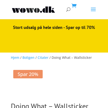

Stort udsalg på hele siden - Spar op til 70%
Hjem
/
Boligen
/
Citater
/ Doing What – Wallsticker
Spar 20%
Doing What – Wallsticker