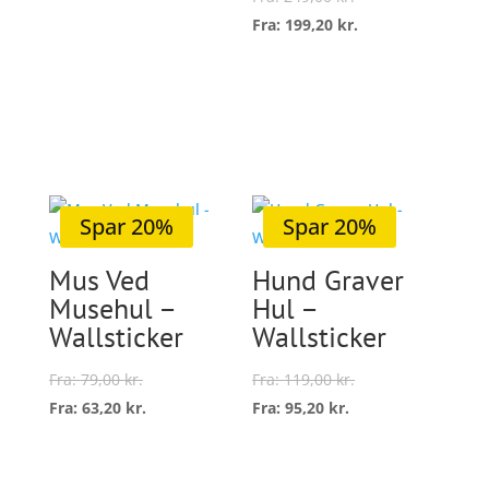
vare
Fra:
199,20
kr.
Vælg
har
Dette
muligheder
flere
vare
Vælg
varianter.
har
muligheder
Mulighederne
flere
kan
variant
vælges
Mulig
på
kan
Spar 20%
Spar 20%
varesiden
vælge
Mus Ved
Hund Graver
på
Musehul –
Hul –
varesi
Wallsticker
Wallsticker
Fra:
79,00
kr.
Fra:
119,00
kr.
Fra:
63,20
kr.
Fra:
95,20
kr.
Dette
Dette
vare
vare
Vælg
Vælg