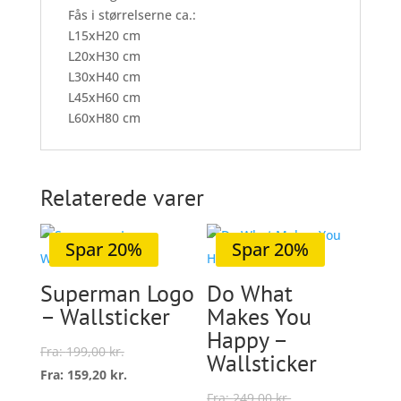
Fås i størrelserne ca.:
L15xH20 cm
L20xH30 cm
L30xH40 cm
L45xH60 cm
L60xH80 cm
Relaterede varer
Spar 20%
Spar 20%
Superman Logo
Do What
– Wallsticker
Makes You
Happy –
Fra:
199,00
kr.
Wallsticker
Fra:
159,20
kr.
Dette
Fra:
249,00
kr.