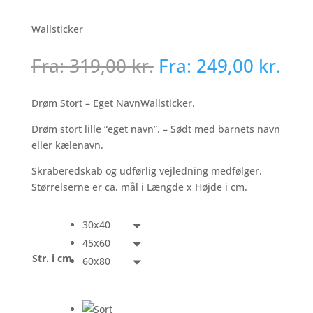
Wallsticker
Fra:
319,00
kr.
Fra:
249,00
kr.
Drøm Stort – Eget NavnWallsticker.
Drøm stort lille “eget navn”. – Sødt med barnets navn
eller kælenavn.
Skraberedskab og udførlig vejledning medfølger.
Størrelserne er ca. mål i Længde x Højde i cm.
30x40
45x60
Str. i cm
60x80