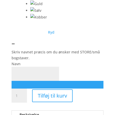
Ryd
–
Skriv navnet præcis om du ønsker med STORE/små
bogstaver.
Navn
Drøm
Tilføj til kurv
Stort
-
Eget
Beskrivelse
Navn