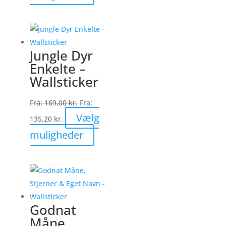
vare
har
flere
varianter.
Jungle Dyr
Mulighederne
Enkelte –
kan
Wallsticker
vælges
på
Fra:
169,00
kr.
Fra:
varesiden
Vælg
135,20
kr.
Dette
muligheder
vare
har
flere
varianter.
Mulighederne
Godnat
kan
Måne,
vælges