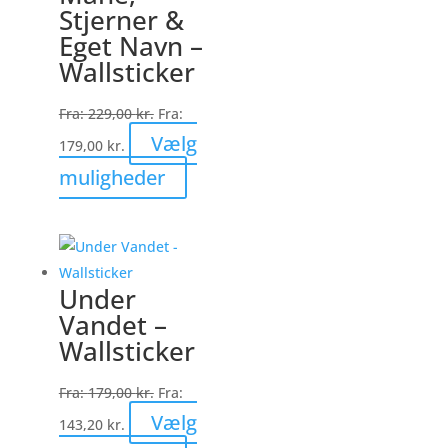
Stjerner &
på
Eget Navn –
varesiden
Wallsticker
Fra:
229,00
kr.
Fra:
Vælg
179,00
kr.
Dette
muligheder
vare
har
flere
varianter.
Under
Mulighederne
Vandet –
kan
Wallsticker
vælges
på
Fra:
179,00
kr.
Fra:
varesiden
Vælg
143,20
kr.