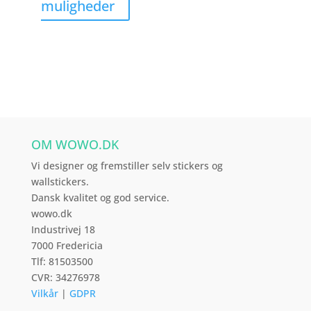
Dette
muligheder
vare
har
flere
varianter.
Mulighederne
kan
vælges
OM WOWO.DK
på
varesiden
Vi designer og fremstiller selv stickers og
wallstickers.
Dansk kvalitet og god service.
wowo.dk
Industrivej 18
7000 Fredericia
Tlf: 81503500
CVR: 34276978
Vilkår
|
GDPR