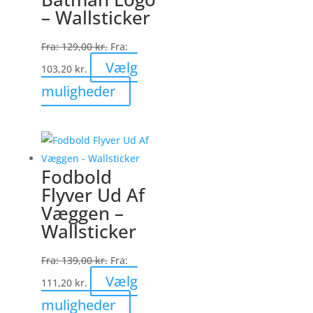
– Wallsticker
Fra:
129,00
kr.
Fra:
Vælg
103,20
kr.
Dette
muligheder
vare
har
flere
varianter.
Fodbold
Mulighederne
Flyver Ud Af
kan
Væggen –
vælges
Wallsticker
på
varesiden
Fra:
139,00
kr.
Fra:
Vælg
111,20
kr.
Dette
muligheder