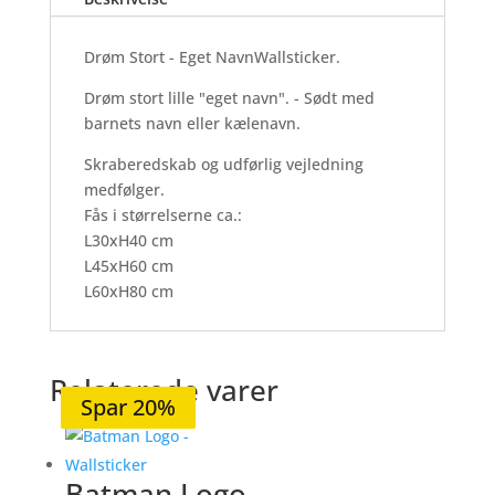
-
Wallsticker
Drøm Stort - Eget NavnWallsticker.
antal
Drøm stort lille "eget navn". - Sødt med
barnets navn eller kælenavn.
Skraberedskab og udførlig vejledning
medfølger.
Fås i størrelserne ca.:
L30xH40 cm
L45xH60 cm
L60xH80 cm
Relaterede varer
Spar 20%
Spar 20%
Spar 20%
Spar 21%
Spar 20%
Batman Logo