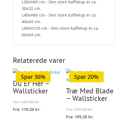
L30xH60 cm - Den store kaffekop er ca.
30x32 cm.
L40xH80 cm - Den store kaffekop er ca.
40x43 cm.
L60xH120 cm - Den store kaffekop er ca.
60x64 cm.
Relaterede varer
Spar 36%
Spar 20%
Du Er Her –
Wallsticker
Træ Med Blade
– Wallsticker
Fra:
189,00
kr.
Fra:
119,20
kr.
Fra:
249,00
kr.
Dette
Fra:
199,20
kr.
vare
Dette
Vælg