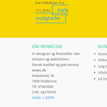
Fra:
139,00
kr.
Fra:
varesiden
Vælg
111,20
kr.
Dette
muligheder
vare
har
flere
varianter.
OM WOWO.DK
KUN
Mulighederne
Vi designer og fremstiller selv
Kont
kan
stickers og wallstickers.
PERS
vælges
Dansk kvalitet og god service.
Salg 
på
wowo.dk
Vilkå
varesiden
Industrivej 18
Jul h
7000 Fredericia
Tlf: 81503500
CVR: 34276978
Vilkår
|
GDPR