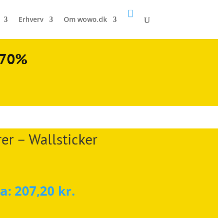

Erhverv
Om wowo.dk
l 70%
er – Wallsticker
ra:
207,20
kr.