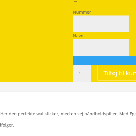
–
Nummer
Navn
Håndbold
Tilføj til kur
-
Herrer
-
Wallsticker
antal
er? Her den perfekte wallsticker, med en sej håndboldspiller. Med 
følger.