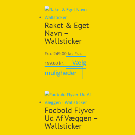
har
flere
varianter.
Raket & Eget
Mulighederne
Navn –
kan
Wallsticker
vælges
på
Fra:
249,00
kr.
Fra:
varesiden
Vælg
199,00
kr.
Dette
muligheder
vare
har
flere
varianter.
Fodbold Flyver
Mulighederne
Ud Af Væggen –
kan
Wallsticker
vælges
på