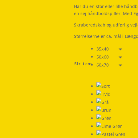
Har du en stor eller lille hånd
en sej håndboldspiller. Med 
Skraberedskab og udførlig vej
Størrelserne er ca. mål i Læng
35x40
50x60
Str. i cm
60x70