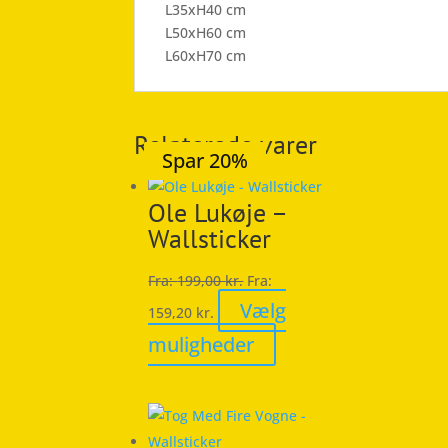
L35xH40 cm
L50xH60 cm
L60xH70 cm
Relaterede varer
Spar 20%
Spar 19%
Spar 20%
Spar 21%
Spar 20%
Ole Lukøje –
Wallsticker
Fra:
199,00
kr.
Fra:
Vælg
159,20
kr.
Dette
muligheder
vare
har
flere
varianter.