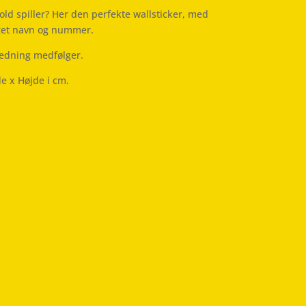
bold spiller? Her den perfekte wallsticker, med
Eget navn og nummer.
ledning medfølger.
de x Højde i cm.