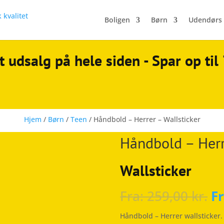
Boligen
Børn
Udendørs
t udsalg på hele siden - Spar op ti
Hjem
/
Børn
/
Teen
/ Håndbold – Herrer – Wallsticker
Håndbold – Herr
Wallsticker
Fra:
259,00
kr.
F
Håndbold – Herrer wallsticker.