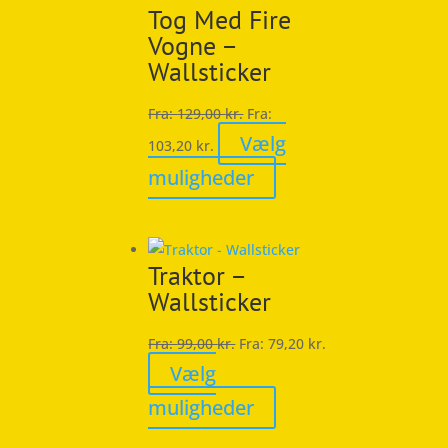
Tog Med Fire
Mulighederne
Vogne –
kan
Wallsticker
vælges
på
Fra:
129,00
kr.
Fra:
varesiden
Vælg
103,20
kr.
Dette
muligheder
vare
har
flere
Traktor –
varianter.
Wallsticker
Mulighederne
kan
Fra:
99,00
kr.
Fra:
79,20
kr.
vælges
Vælg
på
Dette
muligheder
varesiden
vare