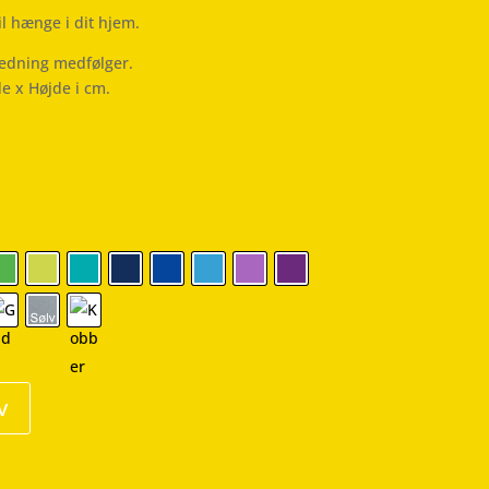
il hænge i dit hjem.
ledning medfølger.
de x Højde i cm.
v