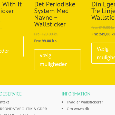
l With It
Det Periodiske
Din Egen
icker
System Med
Tre Linje
Navne –
Wallstic
.
Wallsticker
r.
Fra:
319,00
kr
Dette
Fra:
129,00
kr.
Fra:
249,00
kr
vare
Fra:
99,00
kr.
har
Dette
Vælg
eder
flere
vare
Vælg
muligh
varianter.
har
muligheder
Mulighederne
flere
kan
varianter.
vælges
Mulighederne
på
kan
DESERVICE
INFORMATION
varesiden
vælges
på
ntakt
Hvad er wallstickers?
varesiden
RSONDATAPOLITIK & GDPR
Om wowo.dk