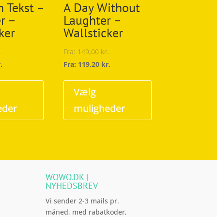
 Tekst –
A Day Without
r –
Laughter –
ker
Wallsticker
.
Fra:
149,00
kr.
.
Fra:
119,20
kr.
Dette
Dette
vare
vare
Vælg
har
har
eder
muligheder
flere
flere
varianter.
varianter.
Mulighederne
Mulighederne
kan
kan
vælges
vælges
WOWO.DK |
på
på
NYHEDSBREV
varesiden
varesiden
Vi sender 2-3 mails pr.
måned, med rabatkoder,