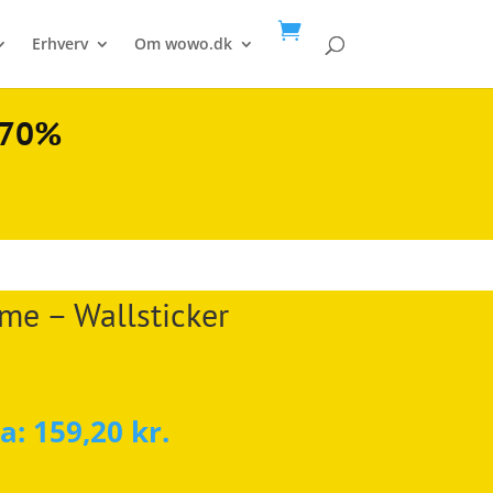

Erhverv
Om wowo.dk
l 70%
e – Wallsticker
ra:
159,20
kr.