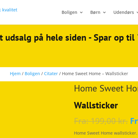
Boligen
Børn
Udendørs
t udsalg på hele siden - Spar op ti
Hjem
/
Boligen
/
Citater
/ Home Sweet Home – Wallsticker
Home Sweet Hom
Wallsticker
Fra:
199,00
kr.
F
Home Sweet Home wallsticker.