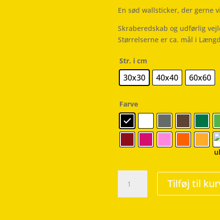
En sød wallsticker, der gerne v
Skraberedskab og udførlig vej
Størrelserne er ca. mål i Læng
Str. i cm
30x30
40x40
60x60
Farve
Home
Tilføj til kur
Sweet
Home
-