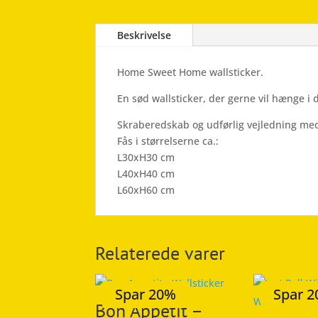
Beskrivelse
Home Sweet Home wallsticker.
En sød wallsticker, der gerne vil hænge i 
Skraberedskab og udførlig vejledning med
Fås i størrelserne ca.:
L30xH30 cm
L40xH40 cm
L60xH60 cm
Relaterede varer
Spar 20%
Spar 
Bon Appetit –