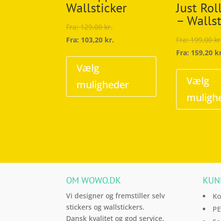
Wallsticker
Just Rol
– Wallst
Fra:
129,00
kr.
Fra:
103,20
kr.
Fra:
199,00
kr
Dette
Fra:
159,20
k
vare
Vælg
har
Vælg
muligheder
flere
muligh
varianter.
Mulighederne
kan
vælges
på
varesiden
OM WOWO.DK
KUN
Vi designer og fremstiller selv
Ko
stickers og wallstickers.
PE
Dansk kvalitet og god service.