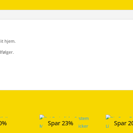
Wallsticker
antal
dit hjem.
følger.
20%
Spar 23%
Spar 