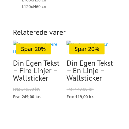
L120xH60 cm
Relaterede varer
Spar 20%
Spar 20%
Din Egen Tekst
Din Egen Tekst
– Fire Linjer –
– En Linje –
Wallsticker
Wallsticker
Fra:
319,00
kr.
Fra:
149,00
kr.
Fra:
249,00
kr.
Fra:
119,00
kr.
Dette
Dette
vare
vare
Vælg
Vælg
har
har
muligheder
muligheder
flere
flere