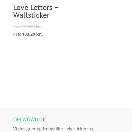
Love Letters –
varesiden
på
Wallsticker
varesi
Fra:
129,00
kr.
Fra:
103,20
kr.
Dette
vare
Vælg
har
muligheder
flere
varianter.
Mulighederne
kan
vælges
på
varesiden
OM WOWO.DK
Vi designer og fremstiller selv stickers og