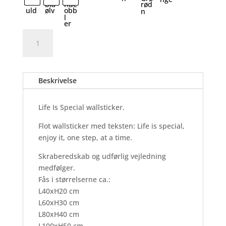
Life
Tilføj til kurv
Is
Special
-
Beskrivelse
Wallsticker
antal
Life Is Special wallsticker.
Flot wallsticker med teksten: Life is special,
enjoy it, one step, at a time.
Skraberedskab og udførlig vejledning
medfølger.
Fås i størrelserne ca.:
L40xH20 cm
L60xH30 cm
L80xH40 cm
L100xH50 cm