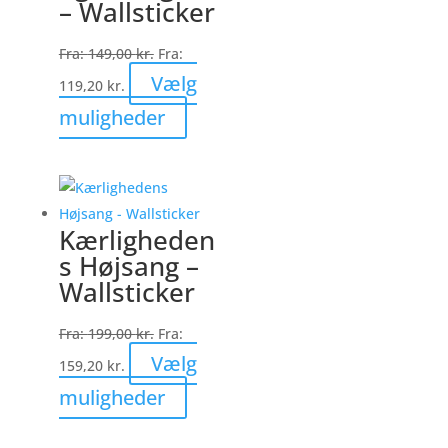
– Wallsticker
vælges
på
Fra:
149,00
kr.
Fra:
varesiden
Vælg
119,20
kr.
Dette
muligheder
vare
har
flere
varianter.
Kærligheden
Mulighederne
s Højsang –
kan
Wallsticker
vælges
på
Fra:
199,00
kr.
Fra:
varesiden
Vælg
159,20
kr.
Dette
muligheder
vare
har