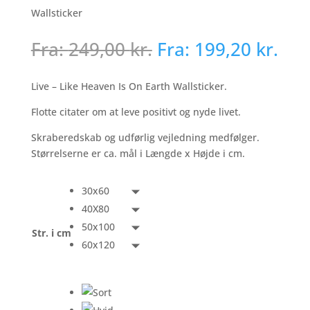
Wallsticker
Fra:
249,00
kr.
Fra:
199,20
kr.
Live – Like Heaven Is On Earth Wallsticker.
Flotte citater om at leve positivt og nyde livet.
Skraberedskab og udførlig vejledning medfølger.
Størrelserne er ca. mål i Længde x Højde i cm.
30x60
40X80
50x100
Str. i cm
60x120