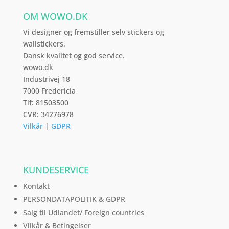
vælges
OM WOWO.DK
på
varesiden
Vi designer og fremstiller selv stickers og
wallstickers.
Dansk kvalitet og god service.
wowo.dk
Industrivej 18
7000 Fredericia
Tlf: 81503500
CVR: 34276978
Vilkår
|
GDPR
KUNDESERVICE
Kontakt
PERSONDATAPOLITIK & GDPR
Salg til Udlandet/ Foreign countries
Vilkår & Betingelser