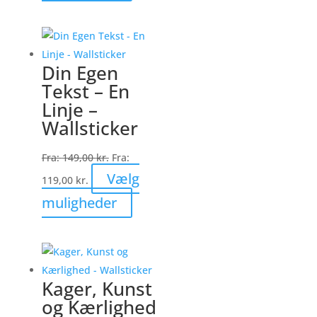
vare
har
flere
varianter.
Din Egen
Mulighederne
Tekst – En
kan
Linje –
vælges
Wallsticker
på
varesiden
Fra:
149,00
kr.
Fra:
Vælg
119,00
kr.
Dette
muligheder
vare
har
flere
varianter.
Kager, Kunst
Mulighederne
og Kærlighed
kan