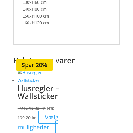
L30xH60 cm
L40xH80 cm
L50xH100 cm
L60xH120 cm
Relaterede varer
Spar 20%
Spar 20%
Spar 20%
Spar 20%
Spar 20%
Husregler –
Wallsticker
Fra:
249,00
kr.
Fra:
Vælg
199,20
kr.
Dette
muligheder