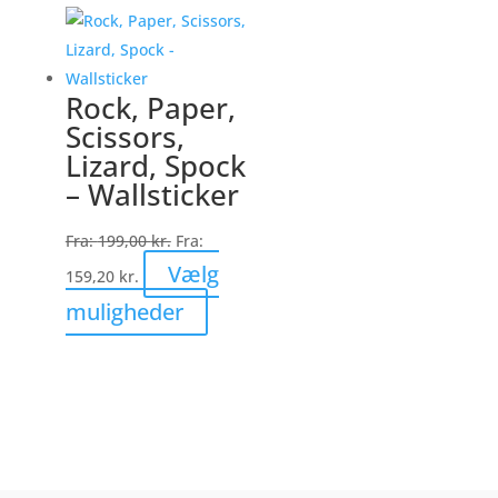
flere
varianter.
Mulighederne
Rock, Paper,
kan
Scissors,
vælges
Lizard, Spock
på
– Wallsticker
varesiden
Fra:
199,00
kr.
Fra:
Vælg
159,20
kr.
Dette
muligheder
vare
har
flere
varianter.
Mulighederne
kan