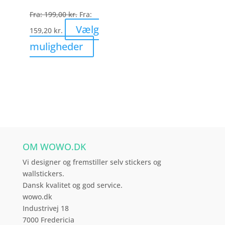
Fra:
199,00
kr.
Fra:
Vælg
159,20
kr.
Dette
muligheder
vare
har
flere
varianter.
Mulighederne
kan
vælges
OM WOWO.DK
på
varesiden
Vi designer og fremstiller selv stickers og
wallstickers.
Dansk kvalitet og god service.
wowo.dk
Industrivej 18
7000 Fredericia