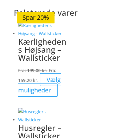
Relaterede varer
Spar 20%
Spar 20%
Spar 20%
Spar 20%
Spar 20%
Kærligheden
s Højsang –
Wallsticker
Fra:
199,00
kr.
Fra:
Vælg
159,20
kr.
Dette
muligheder
vare
har
flere
varianter.
Husregler –
Mulighederne
Wallsticker
kan