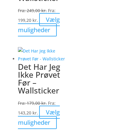
vælges
Fra:
249,00
kr.
Fra:
på
Vælg
199,20
kr.
varesiden
Dette
muligheder
vare
har
flere
varianter.
Det Har Jeg
Mulighederne
Ikke Prøvet
kan
Før –
vælges
Wallsticker
på
varesiden
Fra:
179,00
kr.
Fra:
Vælg
143,20
kr.
Dette
muligheder
vare