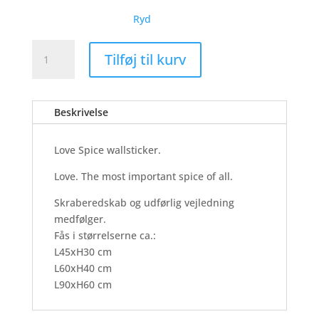
Ryd
Love
Tilføj til kurv
Spice
-
Wallsticker
Beskrivelse
antal
Love Spice wallsticker.
Love. The most important spice of all.
Skraberedskab og udførlig vejledning
medfølger.
Fås i størrelserne ca.:
L45xH30 cm
L60xH40 cm
L90xH60 cm