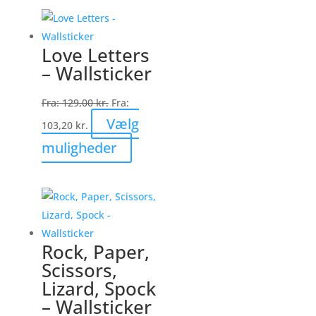
har
flere
varianter.
Love Letters
Mulighederne
– Wallsticker
kan
vælges
Fra:
129,00
kr.
Fra:
på
Vælg
103,20
kr.
varesiden
Dette
muligheder
vare
har
flere
varianter.
Mulighederne
Rock, Paper,
kan
Scissors,
vælges
Lizard, Spock
på
– Wallsticker
varesiden