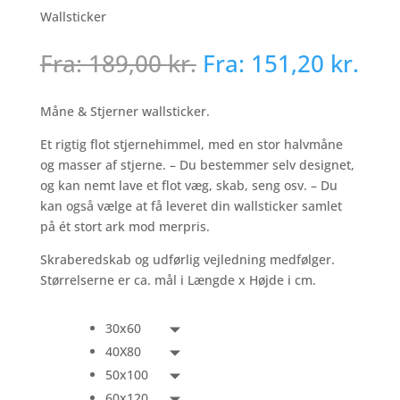
Wallsticker
Fra:
189,00
kr.
Fra:
151,20
kr.
Måne & Stjerner wallsticker.
Et rigtig flot stjernehimmel, med en stor halvmåne
og masser af stjerne. – Du bestemmer selv designet,
og kan nemt lave et flot væg, skab, seng osv. – Du
kan også vælge at få leveret din wallsticker samlet
på ét stort ark mod merpris.
Skraberedskab og udførlig vejledning medfølger.
Størrelserne er ca. mål i Længde x Højde i cm.
30x60
40X80
50x100
60x120