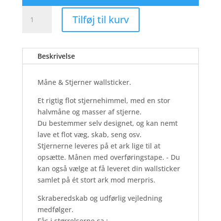
Måne
Tilføj til kurv
&
Stjerner
-
Beskrivelse
Wallsticker
antal
Måne & Stjerner wallsticker.
Et rigtig flot stjernehimmel, med en stor
halvmåne og masser af stjerne.
Du bestemmer selv designet, og kan nemt
lave et flot væg, skab, seng osv.
Stjernerne leveres på et ark lige til at
opsætte. Månen med overføringstape. - Du
kan også vælge at få leveret din wallsticker
samlet på ét stort ark mod merpris.
Skraberedskab og udførlig vejledning
medfølger.
Fås i størrelserne ca.: