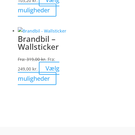
103,20
kr.
på
Dette
muligheder
varesiden
vare
har
flere
Brandbil –
varianter.
Wallsticker
Mulighederne
kan
Fra:
319,00
kr.
Fra:
vælges
Vælg
249,00
kr.
på
Dette
muligheder
varesiden
vare
har
flere
varianter.
Mulighederne
kan
vælges