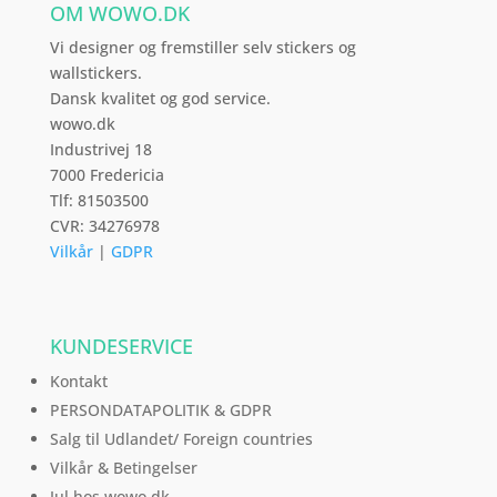
OM WOWO.DK
på
varesiden
Vi designer og fremstiller selv stickers og
wallstickers.
Dansk kvalitet og god service.
wowo.dk
Industrivej 18
7000 Fredericia
Tlf: 81503500
CVR: 34276978
Vilkår
|
GDPR
KUNDESERVICE
Kontakt
PERSONDATAPOLITIK & GDPR
Salg til Udlandet/ Foreign countries
Vilkår & Betingelser
Jul hos wowo.dk