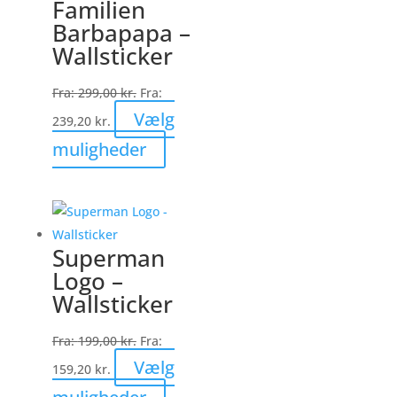
Familien
Barbapapa –
Wallsticker
Fra:
299,00
kr.
Fra:
Vælg
239,20
kr.
Dette
muligheder
vare
har
flere
varianter.
Superman
Mulighederne
Logo –
kan
Wallsticker
vælges
på
Fra:
199,00
kr.
Fra:
varesiden
Vælg
159,20
kr.
Dette