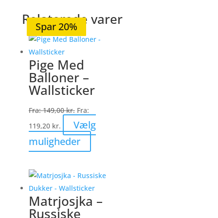
Relaterede varer
Spar 20%
Spar 20%
Spar 19%
Spar 20%
Spar 20%
Pige Med
Balloner –
Wallsticker
Fra:
149,00
kr.
Fra:
Vælg
119,20
kr.
Dette
muligheder
vare
har
flere
varianter.
Matrjosjka –
Mulighederne
Russiske
kan