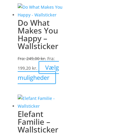
har
flere
varianter.
Do What
Mulighederne
Makes You
kan
Happy –
vælges
Wallsticker
på
varesiden
Fra:
249,00
kr.
Fra:
Vælg
199,20
kr.
Dette
muligheder
vare
har
flere
varianter.
Elefant
Mulighederne
Familie –
kan
Wallsticker
vælges