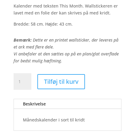
pris
pris
Kalender med teksten This Month. Wallstickeren er
var:
er:
lavet med en folie der kan skrives på med kridt.
399,00 kr..
279,30 kr..
Bredde: 58 cm. Højde: 43 cm.
Bemærk:
Dette er en printet wallsticker, der leveres på
et ark med flere dele.
Vi anbefaler at den sættes op på en plan/glat overflade
for bedst mulig hæftning.
Månedskalender
Tilføj til kurv
til
kridt
-
Wallsticker
Beskrivelse
antal
Månedskalender i sort til kridt