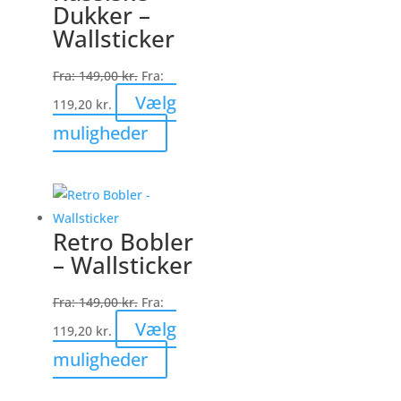
Dukker –
vælges
Wallsticker
på
varesiden
Fra:
149,00
kr.
Fra:
Vælg
119,20
kr.
Dette
muligheder
vare
har
flere
varianter.
Retro Bobler
Mulighederne
– Wallsticker
kan
vælges
Fra:
149,00
kr.
Fra:
på
Vælg
119,20
kr.
varesiden
Dette
muligheder
vare