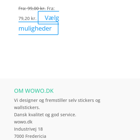
på
Fra:
99,00
kr.
Fra:
varesiden
Vælg
79,20
kr.
Dette
muligheder
vare
har
flere
varianter.
Mulighederne
kan
vælges
OM WOWO.DK
på
varesiden
Vi designer og fremstiller selv stickers og
wallstickers.
Dansk kvalitet og god service.
wowo.dk
Industrivej 18
7000 Fredericia