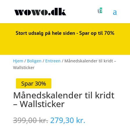

0
Stort udsalg på hele siden - Spar op til 70%
Hjem
/
Boligen
/
Entreen
/ Månedskalender til kridt –
Wallsticker
Spar 30%
Månedskalender til kridt
– Wallsticker
Den
Den
399,00
kr.
279,30
kr.
oprindelige
aktuelle