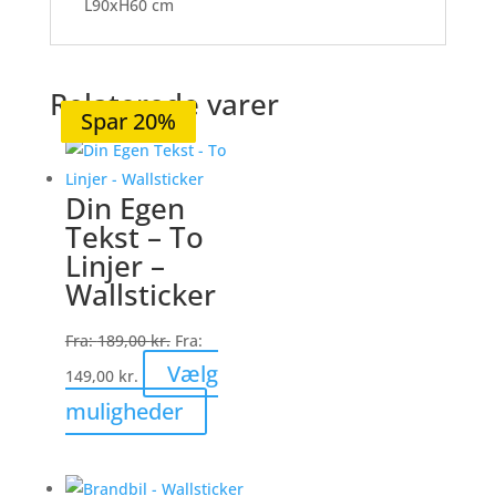
L90xH60 cm
Relaterede varer
Spar 20%
Spar 20%
Spar 20%
Spar 20%
Spar 20%
Din Egen
Tekst – To
Linjer –
Wallsticker
Fra:
189,00
kr.
Fra:
Vælg
149,00
kr.
Dette
muligheder
vare
har
flere