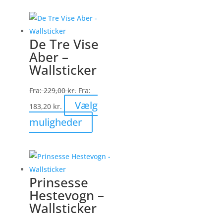
har
flere
varianter.
De Tre Vise
Mulighederne
Aber –
kan
Wallsticker
vælges
på
Fra:
229,00
kr.
Fra:
varesiden
Vælg
183,20
kr.
Dette
muligheder
vare
har
flere
varianter.
Prinsesse
Mulighederne
Hestevogn –
kan
Wallsticker
vælges