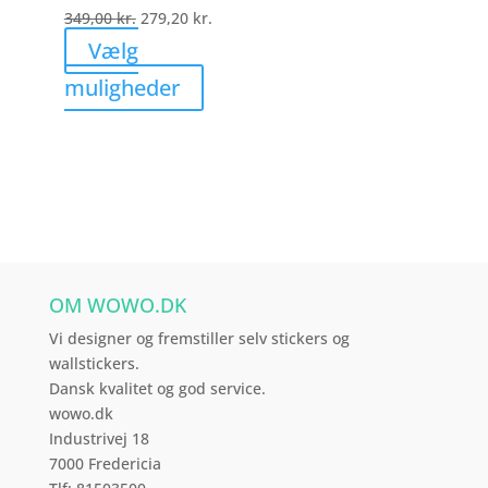
på
349,00
kr.
279,20
kr.
varesiden
Vælg
Dette
muligheder
vare
har
flere
varianter.
Mulighederne
kan
vælges
OM WOWO.DK
på
varesiden
Vi designer og fremstiller selv stickers og
wallstickers.
Dansk kvalitet og god service.
wowo.dk
Industrivej 18
7000 Fredericia