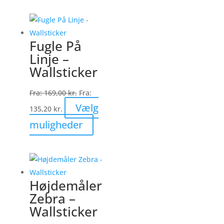
har
flere
varianter.
Fugle På
Mulighederne
Linje –
kan
Wallsticker
vælges
på
Fra:
169,00
kr.
Fra:
varesiden
Vælg
135,20
kr.
Dette
muligheder
vare
har
flere
varianter.
Højdemåler
Mulighederne
Zebra –
kan
Wallsticker
vælges