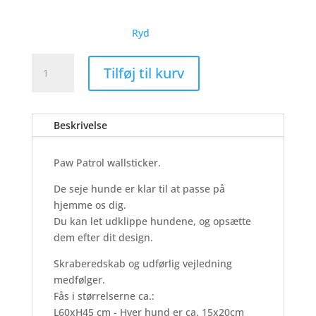
Ryd
Paw
Tilføj til kurv
Patrol
-
Wallsticker
Beskrivelse
antal
Paw Patrol wallsticker.
De seje hunde er klar til at passe på
hjemme os dig.
Du kan let udklippe hundene, og opsætte
dem efter dit design.
Skraberedskab og udførlig vejledning
medfølger.
Fås i størrelserne ca.:
L60xH45 cm - Hver hund er ca. 15x20cm