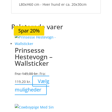
L80xH60 cm - Hver hund er ca. 20x30cm
Relaterede varer
Spar 20%
Spar 20%
Spar 20%
Spar 19%
Spar 20%
Prinsesse
Hestevogn –
Wallsticker
Fra:
149,00
kr.
Fra:
Vælg
119,20
kr.
Dette
muligheder
vare
har
flere