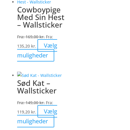
varianter.
Cowboypige
Mulighederne
Med Sin Hest
kan
– Wallsticker
vælges
på
Fra:
169,00
kr.
Fra:
varesiden
Vælg
135,20
kr.
Dette
muligheder
vare
har
flere
Sød Kat –
varianter.
Wallsticker
Mulighederne
kan
Fra:
149,00
kr.
Fra:
vælges
Vælg
119,20
kr.
på
Dette
muligheder
varesiden
vare