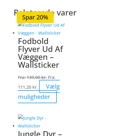
Relaterede varer
Spar 20%
Spar 20%
Spar 20%
Spar 20%
Spar 20%
Fodbold
Flyver Ud Af
Væggen –
Wallsticker
Fra:
139,00
kr.
Fra:
Vælg
111,20
kr.
Dette
muligheder
vare
har
flere
varianter.
Jungle Dyr –
Mulighederne