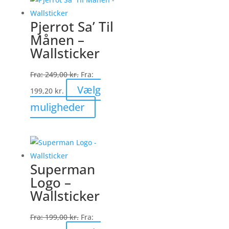
flere
varianter.
Pjerrot Sa’ Til
Mulighederne
Månen –
kan
Wallsticker
vælges
på
Fra:
249,00
kr.
Fra:
varesiden
Vælg
199,20
kr.
Dette
muligheder
vare
har
flere
varianter.
Superman
Mulighederne
Logo –
kan
Wallsticker
vælges
på
Fra:
199,00
kr.
Fra:
varesiden