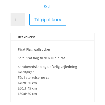
Ryd
Pirat
Tilføj til kurv
Flag
-
Wallsticker
Beskrivelse
antal
Pirat Flag wallsticker.
Sejt Pirat flag til den lille pirat.
Skraberedskab og udførlig vejledning
medfølger.
Fås i størrelserne ca.:
L40xH30 cm
L60xH45 cm
L80xH60 cm