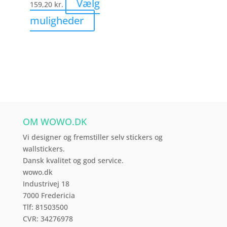
Vælg
159,20
kr.
Dette
muligheder
vare
har
flere
varianter.
Mulighederne
kan
vælges
OM WOWO.DK
på
varesiden
Vi designer og fremstiller selv stickers og
wallstickers.
Dansk kvalitet og god service.
wowo.dk
Industrivej 18
7000 Fredericia
Tlf: 81503500
CVR: 34276978