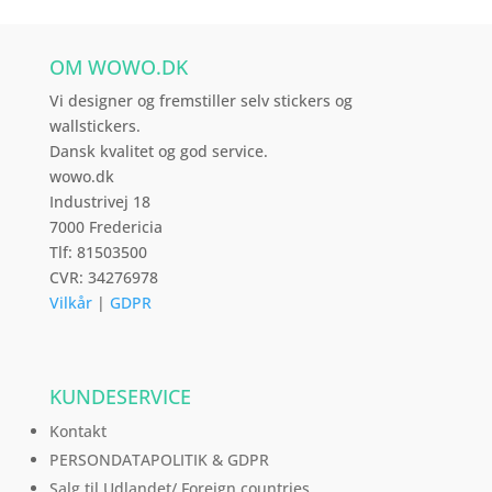
kan
vælges
OM WOWO.DK
på
varesiden
Vi designer og fremstiller selv stickers og
wallstickers.
Dansk kvalitet og god service.
wowo.dk
Industrivej 18
7000 Fredericia
Tlf: 81503500
CVR: 34276978
Vilkår
|
GDPR
KUNDESERVICE
Kontakt
PERSONDATAPOLITIK & GDPR
Salg til Udlandet/ Foreign countries