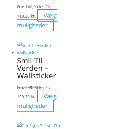
Fra:
149,00
kr.
Fra:
Vælg
119,20
kr.
Dette
muligheder
vare
har
flere
varianter.
Smil Til
Mulighederne
Verden –
kan
Wallsticker
vælges
på
Fra:
249,00
kr.
Fra:
varesiden
Vælg
199,20
kr.
Dette
muligheder
vare
har
flere