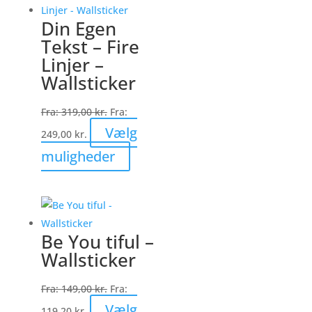
varianter.
Din Egen
Mulighederne
Tekst – Fire
kan
Linjer –
vælges
Wallsticker
på
varesiden
Fra:
319,00
kr.
Fra:
Vælg
249,00
kr.
Dette
muligheder
vare
har
flere
varianter.
Be You tiful –
Mulighederne
Wallsticker
kan
vælges
Fra:
149,00
kr.
Fra:
på
Vælg
119,20
kr.