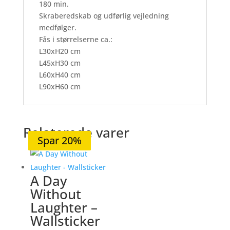
180 min.
Skraberedskab og udførlig vejledning
medfølger.
Fås i størrelserne ca.:
L30xH20 cm
L45xH30 cm
L60xH40 cm
L90xH60 cm
Relaterede varer
Spar 20%
Spar 19%
Spar 20%
Spar 20%
Spar 20%
A Day
Without
Laughter –
Wallsticker