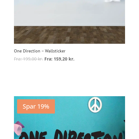
One Direction – Wallsticker
Fra:
199,00
kr.
Fra:
159,20
kr.
Dette
vare
Vælg muligheder
har
flere
varianter.
Mulighederne
Spar 19%
kan
vælges
på
varesiden