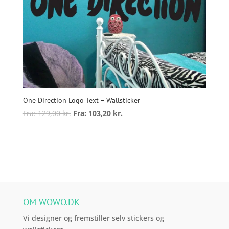
One Direction Logo Text – Wallsticker
Fra:
129,00
kr.
Fra:
103,20
kr.
Dette
vare
Vælg muligheder
har
flere
varianter.
Mulighederne
kan
OM WOWO.DK
vælges
Vi designer og fremstiller selv stickers og
på