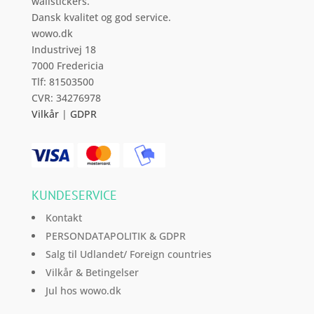
wallstickers.
varesiden
Dansk kvalitet og god service.
wowo.dk
Industrivej 18
7000 Fredericia
Tlf: 81503500
CVR: 34276978
Vilkår
|
GDPR
KUNDESERVICE
Kontakt
PERSONDATAPOLITIK & GDPR
Salg til Udlandet/ Foreign countries
Vilkår & Betingelser
Jul hos wowo.dk