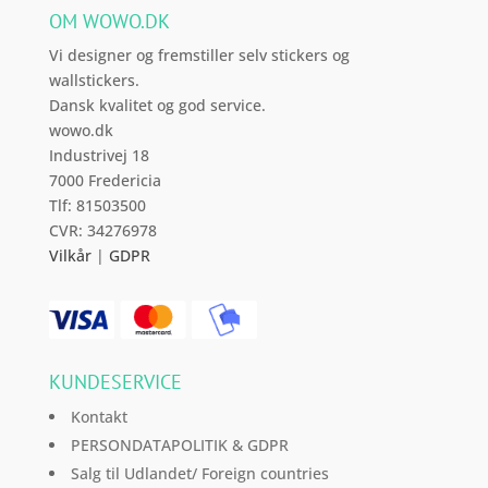
kan
OM WOWO.DK
vælges
Vi designer og fremstiller selv stickers og
på
wallstickers.
varesiden
Dansk kvalitet og god service.
wowo.dk
Industrivej 18
7000 Fredericia
Tlf: 81503500
CVR: 34276978
Vilkår
|
GDPR
KUNDESERVICE
Kontakt
PERSONDATAPOLITIK & GDPR
Salg til Udlandet/ Foreign countries