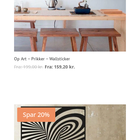
Op Art – Prikker – Wallsticker
Fra:
199,00
kr.
Fra:
159,20
kr.
Dette
vare
Vælg muligheder
har
flere
varianter.
Mulighederne
Spar 20%
kan
vælges
på
varesiden