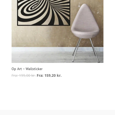
Op Art – Wallsticker
Fra:
199,00
kr.
Fra:
159,20
kr.
Dette
vare
Vælg muligheder
har
flere
varianter.
Mulighederne