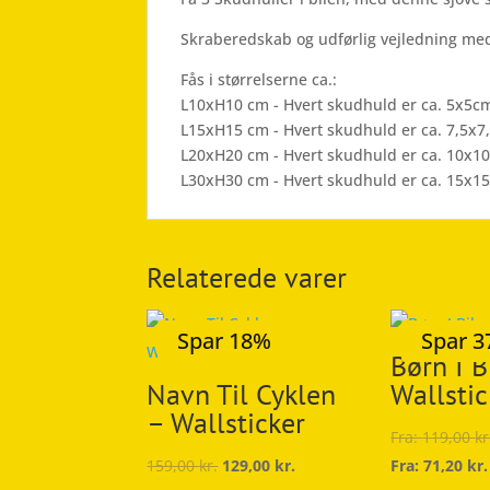
Skraberedskab og udførlig vejledning med
Fås i størrelserne ca.:
L10xH10 cm - Hvert skudhuld er ca. 5x5c
L15xH15 cm - Hvert skudhuld er ca. 7,5x
L20xH20 cm - Hvert skudhuld er ca. 10x1
L30xH30 cm - Hvert skudhuld er ca. 15x1
Relaterede varer
Spar 18%
Spar 
Børn I B
Navn Til Cyklen
Wallstic
– Wallsticker
Fra:
119,00
kr
159,00
kr.
129,00
kr.
Fra:
71,20
kr.