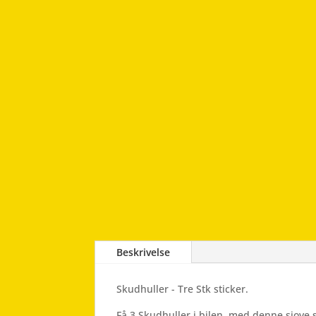
Beskrivelse
Skudhuller - Tre Stk sticker.
Få 3 Skudhuller i bilen, med denne sjove s