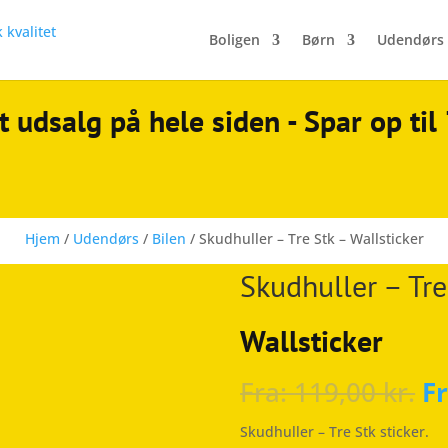
Boligen
Børn
Udendørs
t udsalg på hele siden - Spar op ti
Hjem
/
Udendørs
/
Bilen
/ Skudhuller – Tre Stk – Wallsticker
Skudhuller – Tre
Wallsticker
Fra:
119,00
kr.
F
Skudhuller – Tre Stk sticker.