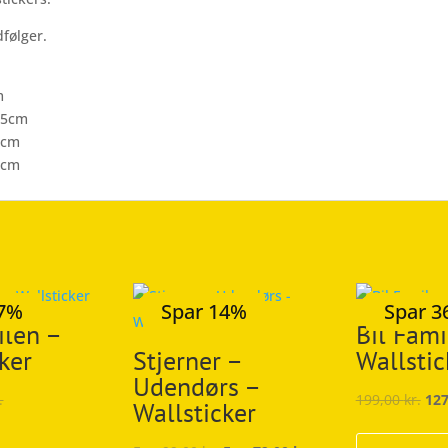
følger.
m
7,5cm
0cm
5cm
37%
Spar 14%
Spar 
ilen –
Bil Fami
ker
Stjerner –
Wallstic
Udendørs –
.
199,00
kr.
12
Wallsticker