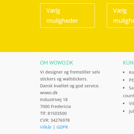
Dette
vare
Vælg
Vælg
har
muligheder
muligh
flere
varianter.
Mulighederne
kan
vælges
OM WOWO.DK
KUN
på
varesiden
Vi designer og fremstiller selv
Ko
stickers og wallstickers.
PE
Dansk kvalitet og god service.
Sa
wowo.dk
count
Industrivej 18
Vi
7000 Fredericia
Ju
Tlf: 81503500
CVR: 34276978
Vilkår
|
GDPR