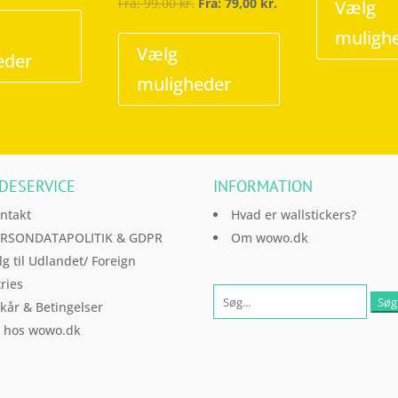
Dette
Fra:
99,00
kr.
Fra:
79,00
kr.
Vælg
vare
Dette
muligh
har
vare
Vælg
eder
flere
har
muligheder
varianter.
flere
Mulighederne
varianter.
kan
Mulighederne
vælges
kan
DESERVICE
INFORMATION
på
vælges
varesiden
på
ntakt
Hvad er wallstickers?
varesiden
RSONDATAPOLITIK & GDPR
Om wowo.dk
lg til Udlandet/ Foreign
ries
lkår & Betingelser
l hos wowo.dk