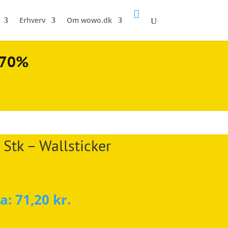

Erhverv
Om wowo.dk
l 70%
 Stk – Wallsticker
ra:
71,20
kr.