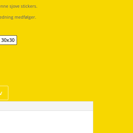
nne sjove stickers.
ledning medfølger.
30x30
v