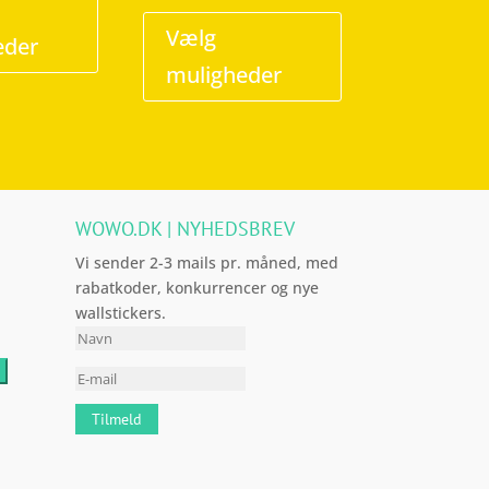
vare
Dette
har
vare
Vælg
eder
flere
har
muligheder
varianter.
flere
Mulighederne
varianter.
kan
Mulighederne
vælges
kan
på
vælges
WOWO.DK | NYHEDSBREV
varesiden
på
varesiden
Vi sender 2-3 mails pr. måned, med
rabatkoder, konkurrencer og nye
wallstickers.
Tilmeld