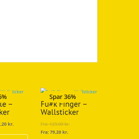
36%
Spar 36%
le –
Fu#k Finger –
ker
Wallsticker
7,20
kr.
Fra:
129,00
kr.
Dette
Fra:
79,20
kr.