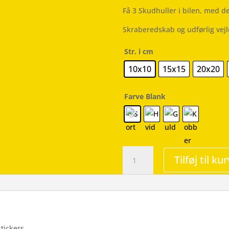
Få 3 Skudhuller i bilen, med de
Skraberedskab og udførlig vej
Str. i cm
10x10
15x15
20x20
Farve Blank
Skudhuller
Tilføj til kur
-
Tre
Stk
-
Wallsticker
antal
tickers.