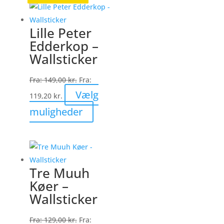
Lille Peter
Edderkop –
Wallsticker
Fra:
149,00
kr.
Fra:
Vælg
119,20
kr.
Dette
muligheder
vare
har
flere
varianter.
Tre Muuh
Mulighederne
Køer –
kan
Wallsticker
vælges
på
Fra:
129,00
kr.
Fra: