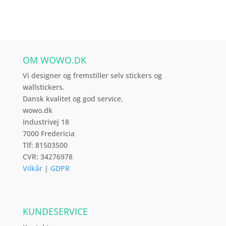
varianter.
Mulighederne
kan
vælges
OM WOWO.DK
på
varesiden
Vi designer og fremstiller selv stickers og
wallstickers.
Dansk kvalitet og god service.
wowo.dk
Industrivej 18
7000 Fredericia
Tlf: 81503500
CVR: 34276978
Vilkår
|
GDPR
KUNDESERVICE