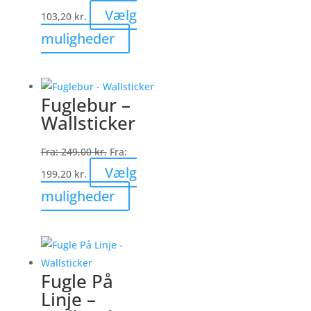
varesiden
Vælg
103,20
kr.
Dette
muligheder
vare
har
flere
Fuglebur –
varianter.
Wallsticker
Mulighederne
kan
Fra:
249,00
kr.
Fra:
vælges
Vælg
199,20
kr.
på
Dette
muligheder
varesiden
vare
har
flere
varianter.
Fugle På
Mulighederne
Linje –
kan