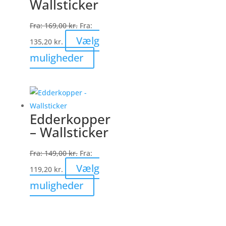
Wallsticker
vælges
på
Fra:
169,00
kr.
Fra:
varesiden
Vælg
135,20
kr.
Dette
muligheder
vare
har
flere
varianter.
Edderkopper
Mulighederne
– Wallsticker
kan
vælges
Fra:
149,00
kr.
Fra:
på
Vælg
119,20
kr.
varesiden
Dette
muligheder
vare
har
flere