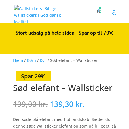

0
Stort udsalg på hele siden - Spar op til 70%
Hjem
/
Børn
/
Dyr
/ Sød elefant – Wallsticker
Spar 29%
Sød elefant – Wallsticker
Den
Den
199,00
kr.
139,30
kr.
oprindelige
aktuelle
pris
pris
Den søde blå elefant med flot landskab. Sætter du
var:
er:
denne søde wallsticker elefant op som på billedet, så