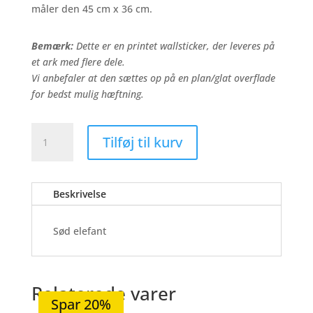
199,00 kr..
139,30 kr..
måler den 45 cm x 36 cm.
Bemærk:
Dette er en printet wallsticker, der leveres på
et ark med flere dele.
Vi anbefaler at den sættes op på en plan/glat overflade
for bedst mulig hæftning.
Sød
Tilføj til kurv
elefant
-
Wallsticker
antal
Beskrivelse
Sød elefant
Relaterede varer
Spar 19%
Spar 20%
Spar 20%
Spar 19%
Spar 20%