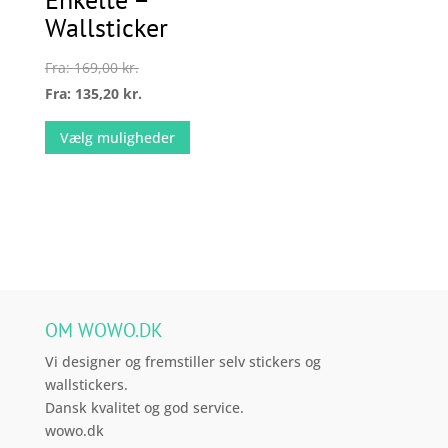
Wallsticker
varesiden
på
varesiden
Fra:
169,00
kr.
Fra:
135,20
kr.
Dette
Vælg muligheder
vare
har
flere
varianter.
Mulighederne
kan
vælges
på
OM WOWO.DK
varesiden
Vi designer og fremstiller selv stickers og
wallstickers.
Dansk kvalitet og god service.
wowo.dk