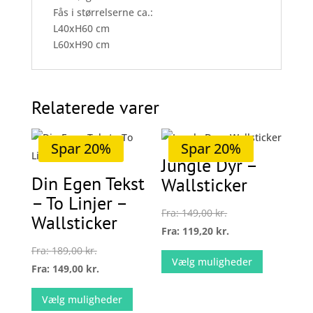
Fås i størrelserne ca.:
L40xH60 cm
L60xH90 cm
Relaterede varer
Spar 20%
Spar 20%
Jungle Dyr –
Din Egen Tekst
Wallsticker
– To Linjer –
Fra:
149,00
kr.
Wallsticker
Fra:
119,20
kr.
Dette
Fra:
189,00
kr.
Vælg muligheder
vare
Fra:
149,00
kr.
har
Dette
Vælg muligheder
flere
vare