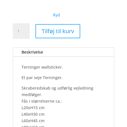
Ryd
Terninger
Tilføj til kurv
-
Wallsticker
antal
Beskrivelse
Terninger wallsticker.
Et par seje Terninger.
Skraberedskab og udførlig vejledning
medfølger.
Fås i størrelserne ca.:
L20xH15 cm
L40xH30 cm
L60xH45 cm