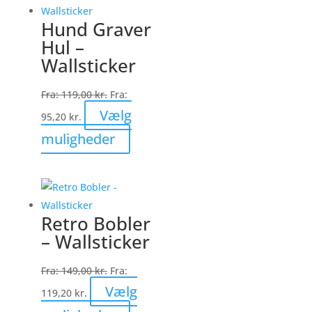
varianter.
Hund Graver
Mulighederne
Hul –
kan
Wallsticker
vælges
på
Fra:
119,00
kr.
Fra:
varesiden
Vælg
95,20
kr.
Dette
muligheder
vare
har
flere
varianter.
Retro Bobler
Mulighederne
– Wallsticker
kan
vælges
Fra:
149,00
kr.
Fra:
på
Vælg
119,20
kr.
varesiden
Dette