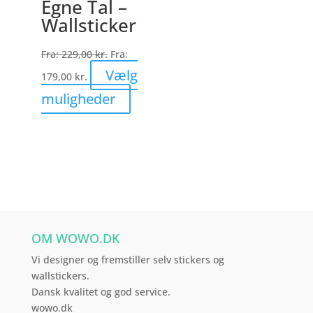
Egne Tal –
vælges
Wallsticker
på
varesiden
Fra:
229,00
kr.
Fra:
Vælg
179,00
kr.
Dette
muligheder
vare
har
flere
varianter.
Mulighederne
kan
vælges
OM WOWO.DK
på
varesiden
Vi designer og fremstiller selv stickers og
wallstickers.
Dansk kvalitet og god service.
wowo.dk