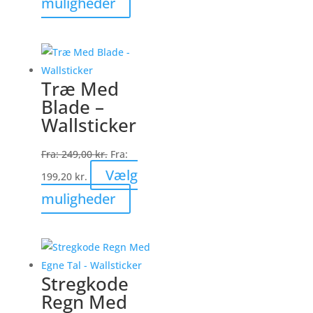
muligheder
vare
har
flere
varianter.
Træ Med
Mulighederne
Blade –
kan
Wallsticker
vælges
på
Fra:
249,00
kr.
Fra:
varesiden
Vælg
199,20
kr.
Dette
muligheder
vare
har
flere
varianter.
Stregkode
Mulighederne
Regn Med
kan