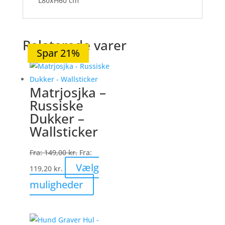
L80xH60 cm
Relaterede varer
Spar 20%
Spar 20%
Spar 19%
Spar 20%
Spar 21%
Matrjosjka –
Russiske
Dukker –
Wallsticker
Fra:
149,00
kr.
Fra:
Vælg
119,20
kr.
Dette
muligheder
vare
har
flere