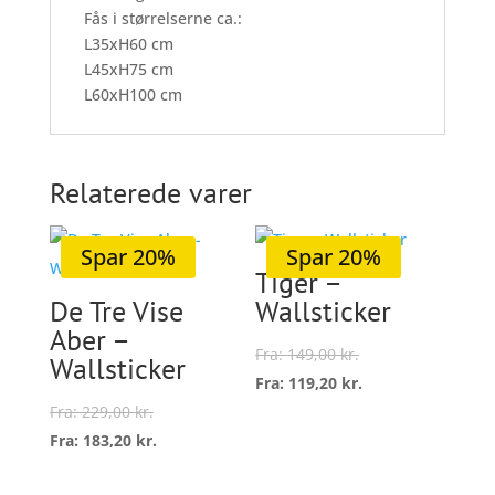
Fås i størrelserne ca.:
L35xH60 cm
L45xH75 cm
L60xH100 cm
Relaterede varer
Spar 20%
Spar 20%
Tiger –
De Tre Vise
Wallsticker
Aber –
Fra:
149,00
kr.
Wallsticker
Fra:
119,20
kr.
Dette
Fra:
229,00
kr.
vare
Fra:
183,20
kr.
Vælg
Dette
har
muligheder