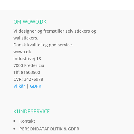
på
varesiden
OM WOWO.DK
Vi designer og fremstiller selv stickers og
wallstickers.
Dansk kvalitet og god service.
wowo.dk
Industrivej 18
7000 Fredericia
Tlf: 81503500
CVR: 34276978
Vilkår
|
GDPR
KUNDESERVICE
Kontakt
PERSONDATAPOLITIK & GDPR