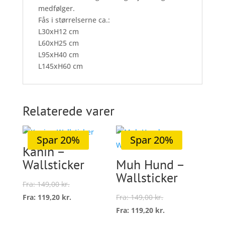
medfølger.
Fås i størrelserne ca.:
L30xH12 cm
L60xH25 cm
L95xH40 cm
L145xH60 cm
Relaterede varer
Spar 20%
Spar 20%
Kanin –
Wallsticker
Muh Hund –
Wallsticker
Fra:
149,00
kr.
Fra:
119,20
kr.
Fra:
149,00
kr.
Dette
Fra:
119,20
kr.
vare
Dette