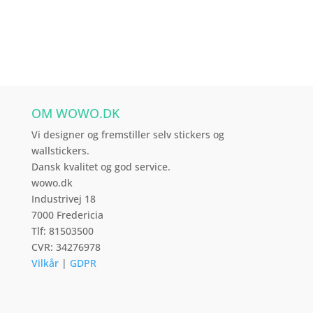
har
flere
varianter.
Mulighederne
kan
vælges
OM WOWO.DK
på
varesiden
Vi designer og fremstiller selv stickers og
wallstickers.
Dansk kvalitet og god service.
wowo.dk
Industrivej 18
7000 Fredericia
Tlf: 81503500
CVR: 34276978
Vilkår
|
GDPR