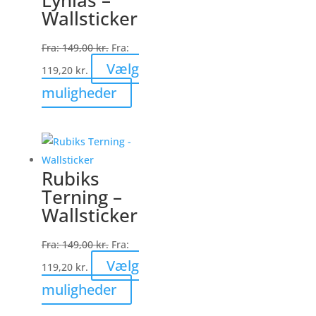
varianter.
Wallsticker
Mulighederne
kan
Fra:
149,00
kr.
Fra:
vælges
Vælg
119,20
kr.
på
Dette
muligheder
varesiden
vare
har
flere
varianter.
Rubiks
Mulighederne
Terning –
kan
Wallsticker
vælges
på
Fra:
149,00
kr.
Fra:
varesiden
Vælg
119,20
kr.
Dette
muligheder
vare