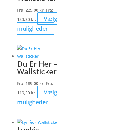
på
Fra:
229,00
kr.
Fra:
varesiden
Vælg
183,20
kr.
Dette
muligheder
vare
har
flere
varianter.
Du Er Her –
Mulighederne
Wallsticker
kan
vælges
Fra:
189,00
kr.
Fra:
på
Vælg
119,20
kr.
varesiden
Dette
muligheder
vare
har
flere
Lynlås –