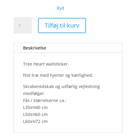
Ryd
Tree
Tilføj til kurv
Heart
-
Wallsticker
Beskrivelse
antal
Tree Heart wallsticker.
Flot træ med hjerter og kærlighed.
Skraberedskab og udførlig vejledning
medfølger.
Fås i størrelserne ca.:
L35xH40 cm
L50xH60 cm
L60xH72 cm