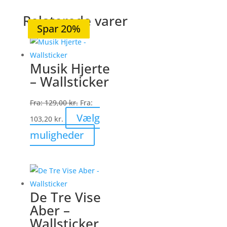
Relaterede varer
Spar 20%
Spar 20%
Spar 36%
Spar 20%
Spar 20%
Musik Hjerte
– Wallsticker
Fra:
129,00
kr.
Fra:
Vælg
103,20
kr.
Dette
muligheder
vare
har
flere
varianter.
De Tre Vise
Mulighederne
Aber –
kan
Wallsticker
vælges