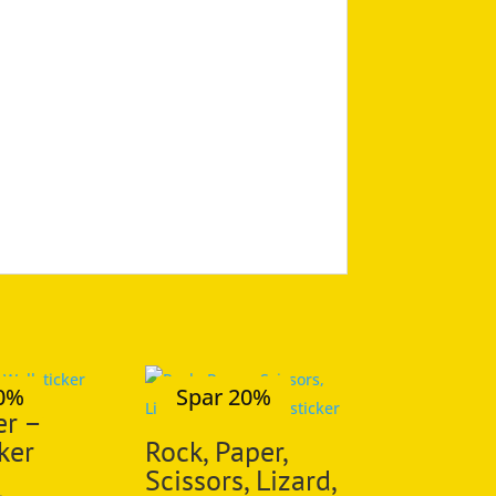
20%
Spar 20%
er –
ker
Rock, Paper,
Scissors, Lizard,
.