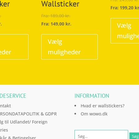
ker
Wallsticker
Fra:
199,20
kr
.
Fra:
189,00
kr.
r.
Fra:
149,00
kr.
Vælg
Dette
Dette
muligh
vare
vare
Vælg
har
har
eder
muligheder
flere
flere
varianter.
varianter.
Mulighederne
Mulighederne
kan
kan
vælges
vælges
DESERVICE
INFORMATION
på
på
varesiden
varesiden
ntakt
Hvad er wallstickers?
RSONDATAPOLITIK & GDPR
Om wowo.dk
lg til Udlandet/ Foreign
ries
lkår & Betingelser