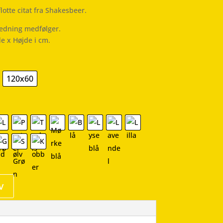
lotte citat fra Shakesbeer.
ledning medfølger.
de x Højde i cm.
120x60
v