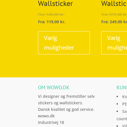
Wallsticker
Wallstic
Fra:
149,00
kr.
Fra:
319,00
kr
Fra:
119,00
kr.
Fra:
249,00
k
Dette
vare
Vælg
Vælg
har
muligheder
muligh
flere
varianter.
Mulighederne
kan
vælges
OM WOWO.DK
KUN
på
varesiden
Vi designer og fremstiller selv
Ko
stickers og wallstickers.
PE
Dansk kvalitet og god service.
Sa
wowo.dk
count
Industrivej 18
Vi