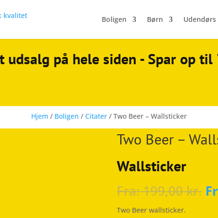
Boligen
Børn
Udendørs
t udsalg på hele siden - Spar op ti
Hjem
/
Boligen
/
Citater
/ Two Beer – Wallsticker
Two Beer – Wall
Wallsticker
Fra:
199,00
kr.
F
Two Beer wallsticker.