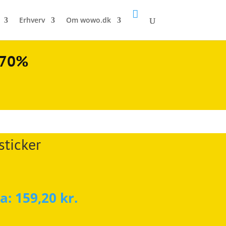

Erhverv
Om wowo.dk
l 70%
sticker
ra:
159,20
kr.