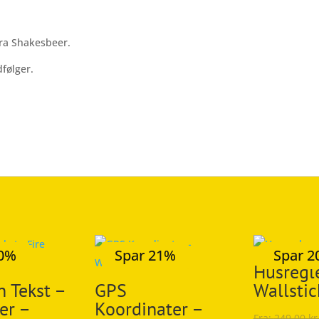
antal
 fra Shakesbeer.
følger.
20%
Spar 21%
Spar 
Husregl
n Tekst –
GPS
Wallstic
jer –
Koordinater –
Fra:
249,00
kr