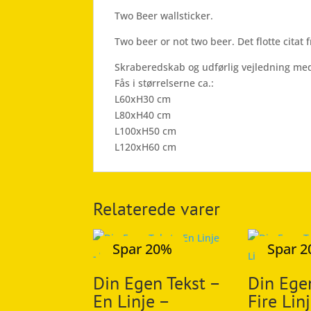
Two Beer wallsticker.
Two beer or not two beer. Det flotte citat
Skraberedskab og udførlig vejledning med
Fås i størrelserne ca.:
L60xH30 cm
L80xH40 cm
L100xH50 cm
L120xH60 cm
Relaterede varer
Spar 20%
Spar 
Din Egen Tekst –
Din Ege
En Linje –
Fire Lin