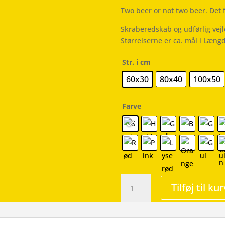
Two beer or not two beer. Det f
Skraberedskab og udførlig vej
Størrelserne er ca. mål i Læng
Str. i cm
60x30
80x40
100x50
Farve
Two
Tilføj til kur
Beer
-
Wallsticker