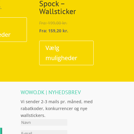
Spock –
.
Wallsticker
Dette
vare
Fra:
199,00
kr.
har
Fra:
159,20
kr.
eder
flere
Dette
varianter.
vare
Vælg
Mulighederne
har
muligheder
kan
flere
vælges
varianter.
på
Mulighederne
varesiden
kan
WOWO.DK | NYHEDSBREV
vælges
på
Vi sender 2-3 mails pr. måned, med
varesiden
rabatkoder, konkurrencer og nye
wallstickers.