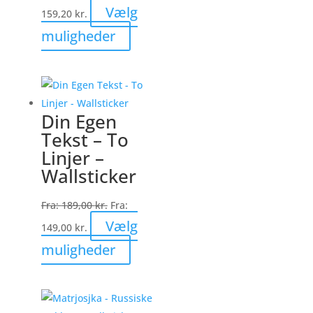
Vælg
159,20
kr.
Dette
muligheder
vare
har
flere
varianter.
Din Egen
Mulighederne
Tekst – To
kan
Linjer –
vælges
Wallsticker
på
varesiden
Fra:
189,00
kr.
Fra:
Vælg
149,00
kr.
Dette
muligheder
vare
har
flere