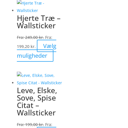
flere
varianter.
Hjerte Træ –
Mulighederne
Wallsticker
kan
vælges
Fra:
249,00
kr.
Fra:
på
Vælg
199,20
kr.
varesiden
Dette
muligheder
vare
har
flere
varianter.
Leve, Elske,
Mulighederne
Sove, Spise
kan
Citat –
vælges
Wallsticker
på
varesiden
Fra:
199,00
kr.
Fra: