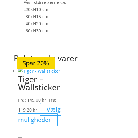
Fås i størrelserne ca.:
L20xH10 cm
L30xH15 cm
L40xH20 cm
L60xH30 cm
Relaterede varer
Spar 20%
Spar 20%
Spar 20%
Spar 20%
Spar 20%
Tiger –
Wallsticker
Fra:
149,00
kr.
Fra:
Vælg
119,20
kr.
Dette
muligheder
vare
har