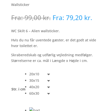
Wallsticker
Fra:
99,00
kr.
Fra:
79,20
kr.
WC Skilt 6 – Alien wallsticker.
Hvis du nu får uventede gæster, er det godt at vide
hvor toilettet er.
Skraberedskab og udførlig vejledning medfølger.
Størrelserne er ca. mål i Længde x Højde i cm.
20x10
30x15
40x20
Str. i cm
60x30