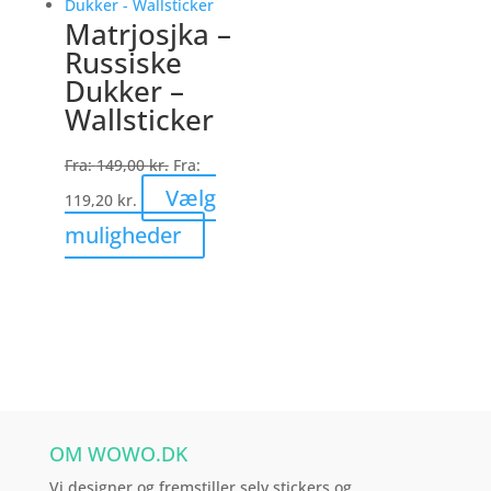
varianter.
Matrjosjka –
Mulighederne
Russiske
kan
Dukker –
vælges
Wallsticker
på
varesiden
Fra:
149,00
kr.
Fra:
Vælg
119,20
kr.
Dette
muligheder
vare
har
flere
varianter.
Mulighederne
kan
vælges
OM WOWO.DK
på
varesiden
Vi designer og fremstiller selv stickers og