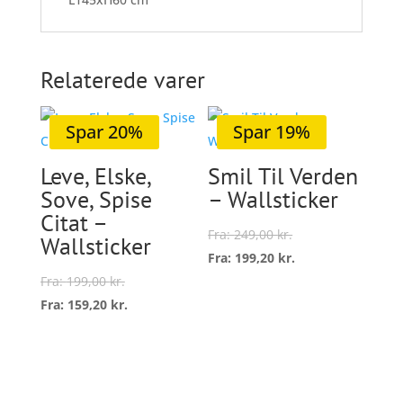
Relaterede varer
Spar 20%
Spar 19%
Leve, Elske,
Smil Til Verden
Sove, Spise
– Wallsticker
Citat –
Fra:
249,00
kr.
Wallsticker
Fra:
199,20
kr.
Dette
Fra:
199,00
kr.
vare
Fra:
159,20
kr.
Vælg
Dette
har
muligheder
vare
flere
Vælg
har
variant
muligheder
flere
Mulig