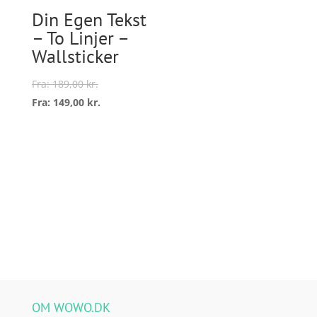
på
vælge
Din Egen Tekst
varesiden
på
– To Linjer –
varesi
Wallsticker
Fra:
189,00
kr.
Fra:
149,00
kr.
Dette
vare
Vælg
har
muligheder
flere
varianter.
Mulighederne
kan
vælges
på
varesiden
OM WOWO.DK