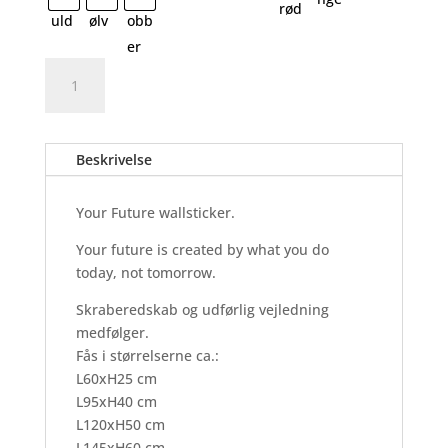
Your
Tilføj til kurv
Future
-
Wallsticker
Beskrivelse
antal
Your Future wallsticker.
Your future is created by what you do
today, not tomorrow.
Skraberedskab og udførlig vejledning
medfølger.
Fås i størrelserne ca.:
L60xH25 cm
L95xH40 cm
L120xH50 cm
L145xH60 cm