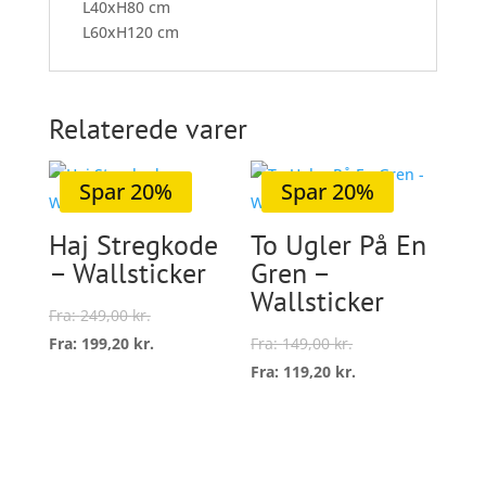
L40xH80 cm
L60xH120 cm
Relaterede varer
Spar 20%
Spar 20%
Haj Stregkode
To Ugler På En
– Wallsticker
Gren –
Wallsticker
Fra:
249,00
kr.
Fra:
199,20
kr.
Fra:
149,00
kr.
Dette
Fra:
119,20
kr.
vare
Dette
Vælg
har
vare
Vælg
muligheder
flere
har
muligheder
varianter.
flere