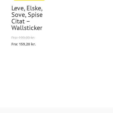
på
vælge
Leve, Elske,
varesiden
på
Sove, Spise
varesi
Citat –
Wallsticker
Fra:
199,00
kr.
Fra:
159,20
kr.
Dette
vare
Vælg
har
muligheder
flere
varianter.
Mulighederne
kan
vælges
på
varesiden