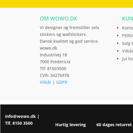
flere
varianter.
OM WOWO.DK
KUN
Mulighederne
Vi designer og fremstiller selv
Kont
kan
stickers og wallstickers.
PERS
vælges
Dansk kvalitet og god service.
Salg 
på
wowo.dk
Vilkå
varesiden
Industrivej 18
Jul h
7000 Fredericia
Tlf: 81503500
CVR: 34276978
Vilkår
|
GDPR
info@wowo.dk
|
Tlf.
8150 3500
Hurtig levering
60 dages returret