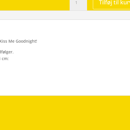
Tilføj til kur
Kiss
-
Wallsticker
antal
 Kiss Me Goodnight!
følger.
i cm: