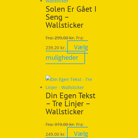
Solen Er Gået I
Seng –
Wallsticker
Fra:
299,00
kr.
Fra:
Vælg
239,20
kr.
Dette
muligheder
vare
har
flere
varianter.
Din Egen Tekst
Mulighederne
– Tre Linjer –
kan
Wallsticker
vælges
på
Fra:
319,00
kr.
Fra:
varesiden
Vælg
249,00
kr.