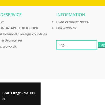
DESERVICE
INFORMATION
akt
Hvad er wallstickers?
ONDATAPOLITIK & GDPR
Om wowo.dk
til Udlandet/ Foreign countries
r & Betingelser
os wowo.dk
Gratis fragt
- fra 300
kr.