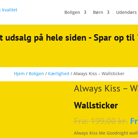
Boligen
Børn
Udendørs
t udsalg på hele siden - Spar op ti
Hjem
/
Boligen
/
Kærlighed
/ Always Kiss – Wallsticker
Always Kiss – Wa
Wallsticker
Fra:
199,00
kr.
F
Always Kiss Me Goodnight walls