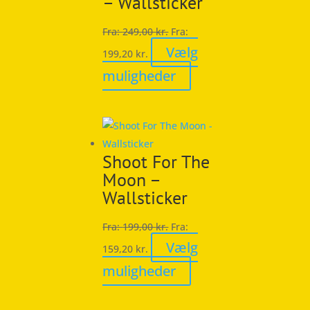
– Wallsticker
kan
vælges
Fra:
249,00
kr.
Fra:
på
Vælg
199,20
kr.
varesiden
Dette
muligheder
vare
har
flere
varianter.
Shoot For The
Mulighederne
Moon –
kan
Wallsticker
vælges
på
Fra:
199,00
kr.
Fra:
varesiden
Vælg
159,20
kr.
Dette
muligheder
vare
har