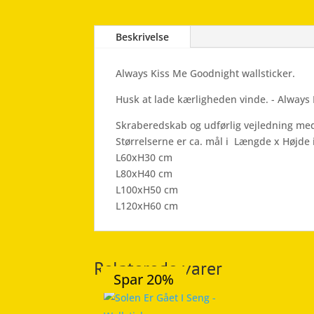
Beskrivelse
Always Kiss Me Goodnight wallsticker.
Husk at lade kærligheden vinde. - Always
Skraberedskab og udførlig vejledning med
Størrelserne er ca. mål i Længde x Højde 
L60xH30 cm
L80xH40 cm
L100xH50 cm
L120xH60 cm
Relaterede varer
Spar 20%
Spar 20%
Spar 20%
Spar 19%
Spar 20%