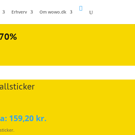

Erhverv
Om wowo.dk
l 70%
llsticker
ra:
159,20
kr.
ticker.