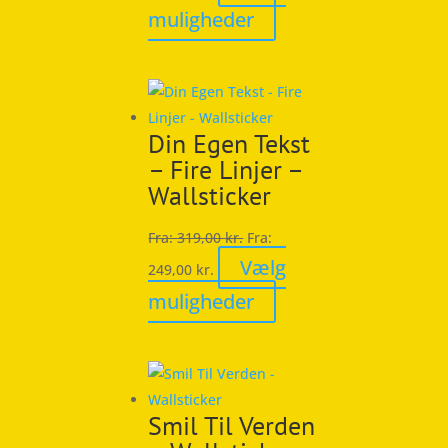
Dette
muligheder
vare
har
flere
varianter.
Din Egen Tekst
Mulighederne
– Fire Linjer –
kan
Wallsticker
vælges
på
Fra:
319,00
kr.
Fra:
varesiden
Vælg
249,00
kr.
Dette
muligheder
vare
har
flere
varianter.
Smil Til Verden
Mulighederne