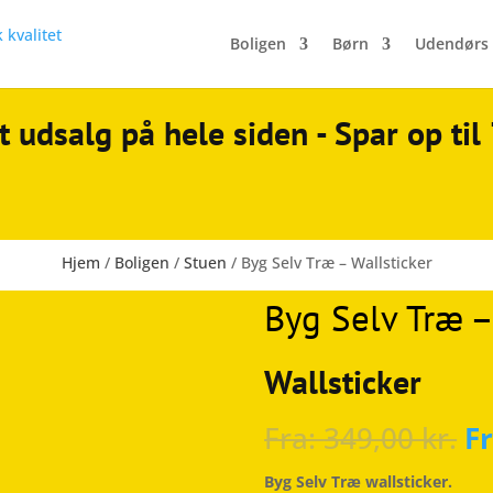
Boligen
Børn
Udendørs
t udsalg på hele siden - Spar op ti
Hjem
/
Boligen
/
Stuen
/ Byg Selv Træ – Wallsticker
Byg Selv Træ –
Wallsticker
Fra:
349,00
kr.
F
Byg Selv Træ wallsticker.