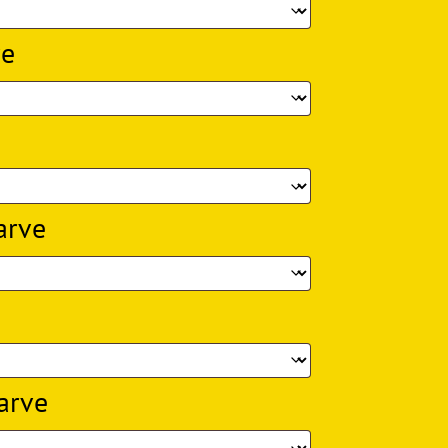
ve
arve
arve