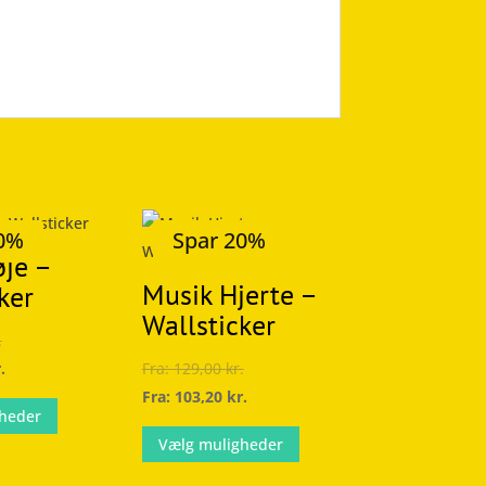
20%
Spar 20%
je –
Musik Hjerte –
ker
Wallsticker
.
.
Fra:
129,00
kr.
Dette
Fra:
103,20
kr.
heder
vare
Dette
Vælg muligheder
har
vare
flere
har