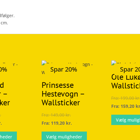
følger.
 cm.
20%
Spar 20%
Spar 
Ole Lukø
ed
Prinsesse
Wallstic
r –
Hestevogn –
Fra:
199,00
kr
ker
Wallsticker
Fra:
159,20
kr
.
Fra:
149,00
kr.
Vælg mulig
r.
Fra:
119,20
kr.
Dette
Dette
gheder
Vælg muligheder
vare
vare