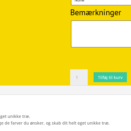
Bemærkninger
Bemærkninger
Byg
Tilføj til kurv
Selv
Træ
-
Wallsticker
antal
eget unikke træ.
ge de farver du ønsker, og skab dit helt eget unikke træ.