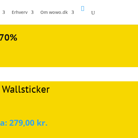

Erhverv
Om wowo.dk
l 70%
 Wallsticker
ra:
279,00
kr.