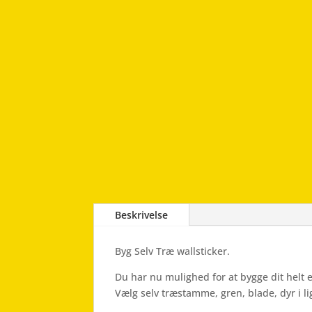
Beskrivelse
Byg Selv Træ wallsticker.
Du har nu mulighed for at bygge dit helt 
Vælg selv træstamme, gren, blade, dyr i li