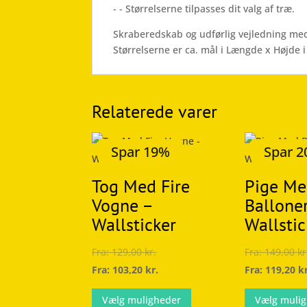
- - Størrelserne tilpasses dit valg af træ.
Skraberedskab og udførlig vejledning med
Størrelserne er ca. mål i Længde x Højde i
Relaterede varer
Spar 19%
Spar 
Tog Med Fire
Pige M
Vogne –
Ballone
Wallsticker
Wallstic
Fra:
129,00
kr.
Fra:
149,00
kr
Fra:
103,20
kr.
Fra:
119,20
k
Dette
Vælg muligheder
Vælg muli
vare