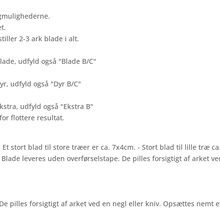
algmulighederne.
t.
tiller 2-3 ark blade i alt.
 blade, udfyld også "Blade B/C"
dyr, udfyld også "Dyr B/C"
Ekstra, udfyld også "Ekstra B"
or flottere resultat.
 Et stort blad til store træer er ca. 7x4cm. - Stort blad til lille træ c
. - Blade leveres uden overførselstape. De pilles forsigtigt af arket 
De pilles forsigtigt af arket ved en negl eller kniv. Opsættes nemt e