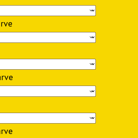
arve
arve
arve