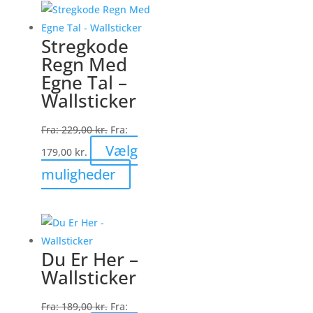
flere
varianter.
Stregkode
Mulighederne
Regn Med
kan
Egne Tal –
vælges
Wallsticker
på
varesiden
Fra:
229,00
kr.
Fra:
Vælg
179,00
kr.
Dette
muligheder
vare
har
flere
varianter.
Du Er Her –
Mulighederne
Wallsticker
kan
vælges
Fra:
189,00
kr.
Fra: