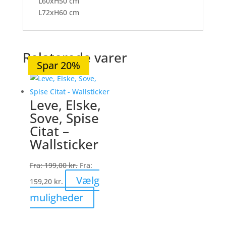
L60xH50 cm
L72xH60 cm
Relaterede varer
Spar 20%
Spar 21%
Spar 36%
Spar 19%
Spar 20%
Leve, Elske,
Sove, Spise
Citat –
Wallsticker
Fra:
199,00
kr.
Fra:
Vælg
159,20
kr.
Dette
muligheder
vare
har