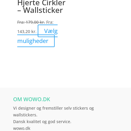
Hjerte Cirkler
Mulighederne
– Wallsticker
kan
vælges
Fra:
179,00
kr.
Fra:
på
Vælg
143,20
kr.
varesiden
Dette
muligheder
vare
har
flere
varianter.
Mulighederne
kan
vælges
OM WOWO.DK
på
varesiden
Vi designer og fremstiller selv stickers og
wallstickers.
Dansk kvalitet og god service.
wowo.dk