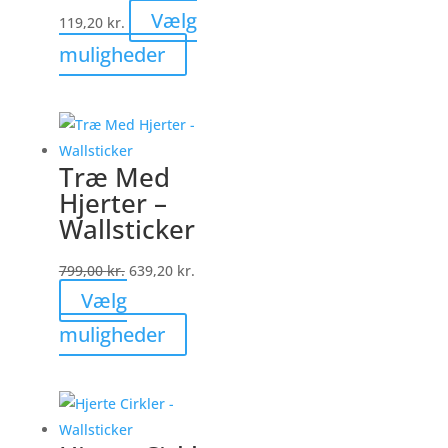
på
Vælg
119,20
kr.
varesiden
Dette
muligheder
vare
har
flere
varianter.
Træ Med
Mulighederne
Hjerter –
kan
Wallsticker
vælges
på
799,00
kr.
639,20
kr.
varesiden
Vælg
Dette
muligheder
vare
har
flere
varianter.