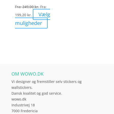
vælges
Fra:
249,00
kr.
Fra:
på
Vælg
199,20
kr.
varesiden
Dette
muligheder
vare
har
flere
varianter.
Mulighederne
kan
vælges
OM WOWO.DK
på
varesiden
Vi designer og fremstiller selv stickers og
wallstickers.
Dansk kvalitet og god service.
wowo.dk
Industrivej 18
7000 Fredericia