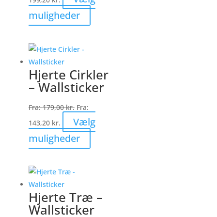
Dette
muligheder
vare
har
flere
varianter.
Hjerte Cirkler
Mulighederne
– Wallsticker
kan
vælges
Fra:
179,00
kr.
Fra:
på
Vælg
143,20
kr.
varesiden
Dette
muligheder
vare
har
flere
varianter.
Hjerte Træ –
Mulighederne
Wallsticker
kan