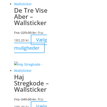
varianter.
De Tre Vise
Mulighederne
Aber –
kan
Wallsticker
vælges
på
Fra:
229,00
kr.
Fra:
varesiden
Vælg
183,20
kr.
Dette
muligheder
vare
har
flere
varianter.
Haj
Mulighederne
Stregkode –
kan
Wallsticker
vælges
på
Fra:
249,00
kr.
Fra:
varesiden
Vælg
199,20
kr.