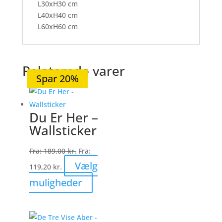
L30xH30 cm
L40xH40 cm
L60xH60 cm
Relaterede varer
Spar 36%
Spar 20%
Spar 20%
Spar 20%
Spar 20%
Du Er Her –
Wallsticker
Fra:
189,00
kr.
Fra:
Vælg
119,20
kr.
Dette
muligheder
vare
har
flere