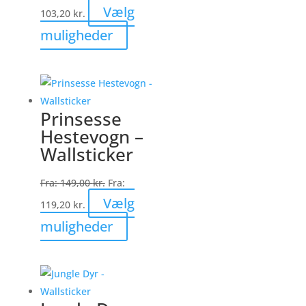
Vælg
103,20
kr.
Dette
muligheder
vare
har
flere
varianter.
Prinsesse
Mulighederne
Hestevogn –
kan
Wallsticker
vælges
på
Fra:
149,00
kr.
Fra:
varesiden
Vælg
119,20
kr.
Dette
muligheder
vare
har
flere
varianter.