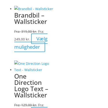
har
flere
Brandbil –
varianter.
Wallsticker
Mulighederne
kan
Fra:
319,00
kr.
Fra:
vælges
Vælg
249,00
kr.
på
Dette
muligheder
varesiden
vare
har
flere
varianter.
One
Mulighederne
Direction
kan
Logo Text –
vælges
Wallsticker
på
varesiden
Fra:
129,00
kr.
Fra: