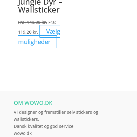
Jungle Dyr –
Mulighederne
Wallsticker
kan
vælges
Fra:
149,00
kr.
Fra:
på
Vælg
119,20
kr.
varesiden
Dette
muligheder
vare
har
flere
varianter.
Mulighederne
kan
vælges
OM WOWO.DK
på
varesiden
Vi designer og fremstiller selv stickers og
wallstickers.
Dansk kvalitet og god service.
wowo.dk