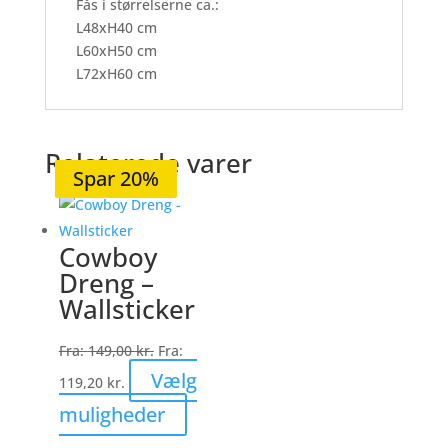
Fås i størrelserne ca.:
L48xH40 cm
L60xH50 cm
L72xH60 cm
Relaterede varer
Spar 20%
Spar 20%
Spar 19%
Spar 20%
Spar 20%
Cowboy
Dreng –
Wallsticker
Fra:
149,00
kr.
Fra:
Vælg
119,20
kr.
Dette
muligheder
vare