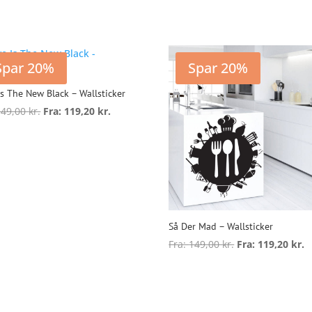
h
f
v
Spar 20%
Spar 20%
v
Is The New Black – Wallsticker
149,00
kr.
Fra:
119,20
kr.
v
Dette
vare
ælg muligheder
har
flere
varianter.
Mulighederne
kan
Så Der Mad – Wallsticker
vælges
Fra:
149,00
kr.
Fra:
119,20
kr.
på
D
varesiden
v
Vælg muligheder
h
f