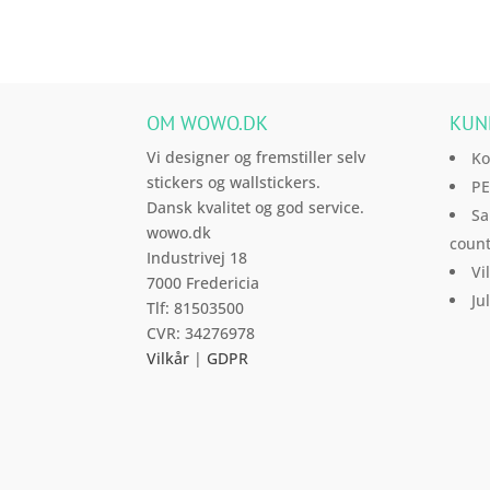
OM WOWO.DK
KUN
Vi designer og fremstiller selv
Ko
stickers og wallstickers.
PE
Dansk kvalitet og god service.
Sa
wowo.dk
count
Industrivej 18
Vi
7000 Fredericia
Ju
Tlf: 81503500
CVR: 34276978
Vilkår
|
GDPR