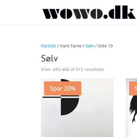
Forside
/ Vare Farve /
Sølv
/ Side 19
Sølv
Sorteret
Viser 433–456 af 512 resultater
efter
popularitet
Spar 20%