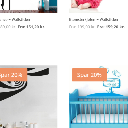
ance – Wallsticker
Blomsterkjolen – Wallsticker
189,00
kr.
Fra:
151,20
kr.
Fra:
199,00
kr.
Fra:
159,20
kr.
Dette
D
vare
v
ælg muligheder
Vælg muligheder
har
h
flere
f
varianter.
v
Mulighederne
kan
Spar 20%
Spar 20%
vælges
v
på
varesiden
v