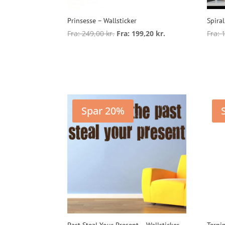
Prinsesse – Wallsticker
Spiral
Fra:
249,00
kr.
Fra:
199,20
kr.
Fra:
Dette
vare
Vælg muligheder
V
har
flere
varianter.
Mulighederne
Spar 20%
kan
vælges
på
varesiden
Past Steal Your Present – Wallsticker
Ternin