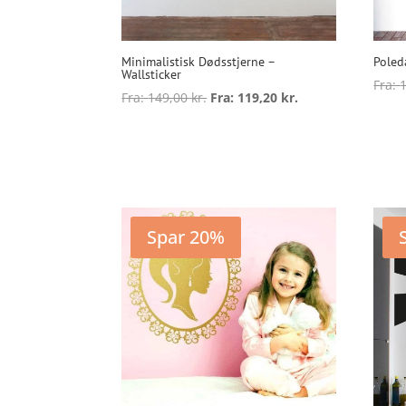
Minimalistisk Dødsstjerne –
Poled
Wallsticker
Fra:
Fra:
149,00
kr.
Fra:
119,20
kr.
Dette
V
vare
Vælg muligheder
har
flere
varianter.
Mulighederne
Spar 20%
kan
vælges
på
varesiden