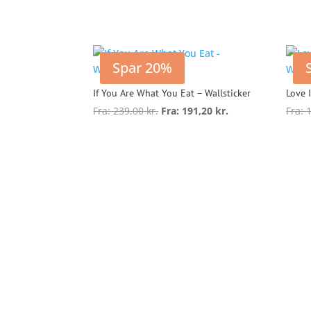
har
flere
varianter.
Mulighederne
Spar 20%
kan
vælges
If You Are What You Eat – Wallsticker
Love 
på
Fra:
239,00
kr.
Fra:
191,20
kr.
Fra:
varesiden
Dette
vare
Vælg muligheder
V
har
flere
varianter.
Mulighederne
kan
vælges
på
varesiden