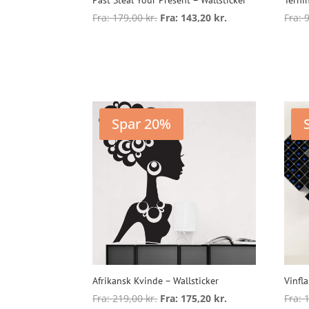
Fra:
179,00
kr.
Fra:
143,20
kr.
Fra:
Dette
vare
Vælg muligheder
V
har
flere
varianter.
Mulighederne
Spar 20%
kan
vælges
på
varesiden
Afrikansk Kvinde – Wallsticker
Vinfl
Fra:
219,00
kr.
Fra:
175,20
kr.
Fra: