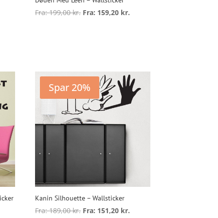
Fra:
199,00
kr.
Fra:
159,20
kr.
ette
Dette
are
vare
Vælg muligheder
ar
har
lere
flere
arianter.
varianter.
Mulighederne
Mulighederne
Spar 20%
kan
kan
ælges
vælges
på
på
aresiden
varesiden
icker
Kanin Silhouette – Wallsticker
Fra:
189,00
kr.
Fra:
151,20
kr.