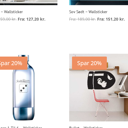
 – Wallsticker
Sov Sødt – Wallsticker
159,00
kr.
Fra:
127,20
kr.
Fra:
189,00
kr.
Fra:
151,20
kr.
Dette
D
vare
v
ælg muligheder
Vælg muligheder
har
h
flere
f
varianter.
v
Mulighederne
Spar 20%
Spar 20%
kan
vælges
v
på
varesiden
v
ger 1 Til 6 – Wallsticker
Bullet – Wallsticker