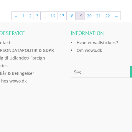
v
←
1
2
3
…
16
17
18
19
20
21
22
→
v
DESERVICE
INFORMATION
v
ntakt
Hvad er wallstickers?
RSONDATAPOLITIK & GDPR
Om wowo.dk
lg til Udlandet/ Foreign
ries
lkår & Betingelser
l hos wowo.dk