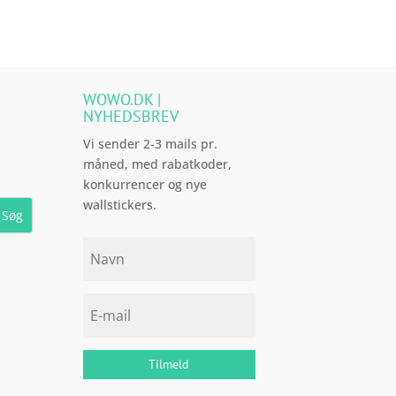
arianter.
Mulighederne
kan
ælges
på
WOWO.DK |
NYHEDSBREV
aresiden
Vi sender 2-3 mails pr.
måned, med rabatkoder,
konkurrencer og nye
wallstickers.
Tilmeld