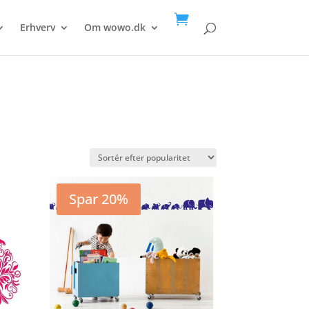

Erhverv
Om wowo.dk
Spar 20%