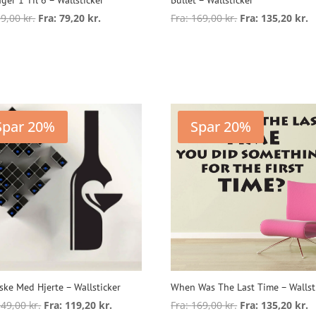
99,00
kr.
Fra:
79,20
kr.
Fra:
169,00
kr.
Fra:
135,20
kr.
Dette
D
vare
v
ælg muligheder
Vælg muligheder
har
h
flere
f
varianter.
v
Mulighederne
Spar 20%
Spar 20%
kan
vælges
v
på
varesiden
v
aske Med Hjerte – Wallsticker
When Was The Last Time – Wallst
149,00
kr.
Fra:
119,20
kr.
Fra:
169,00
kr.
Fra:
135,20
kr.