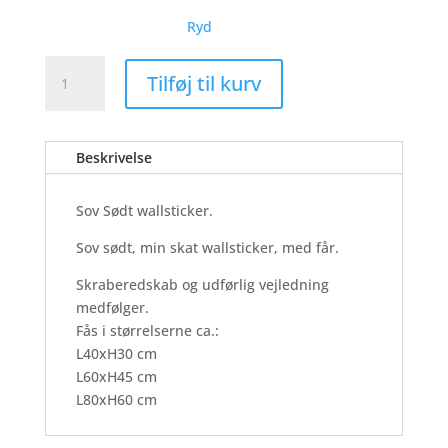
Ryd
Sov
Tilføj til kurv
Sødt
-
Wallsticker
Beskrivelse
antal
Sov Sødt wallsticker.
Sov sødt, min skat wallsticker, med får.
Skraberedskab og udførlig vejledning
medfølger.
Fås i størrelserne ca.:
L40xH30 cm
L60xH45 cm
L80xH60 cm