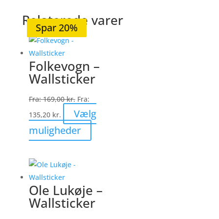
Relaterede varer
Spar 20%
Spar 20%
Spar 20%
Spar 21%
Spar 20%
Folkevogn –
Wallsticker
Fra:
169,00
kr.
Fra:
Vælg
135,20
kr.
Dette
muligheder
vare
har
flere
varianter.
Ole Lukøje –
Mulighederne
Wallsticker
kan
vælges