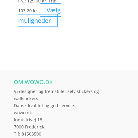
Fra:
129,00
kr.
Fra:
på
Vælg
103,20
kr.
varesiden
Dette
muligheder
vare
har
flere
varianter.
Mulighederne
kan
vælges
OM WOWO.DK
på
varesiden
Vi designer og fremstiller selv stickers og
wallstickers.
Dansk kvalitet og god service.
wowo.dk
Industrivej 18
7000 Fredericia
Tlf: 81503500