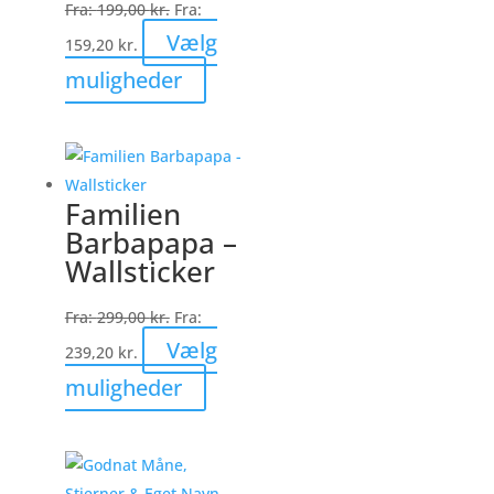
Fra:
199,00
kr.
Fra:
på
Vælg
159,20
kr.
varesiden
Dette
muligheder
vare
har
flere
varianter.
Familien
Mulighederne
Barbapapa –
kan
Wallsticker
vælges
på
Fra:
299,00
kr.
Fra:
varesiden
Vælg
239,20
kr.
Dette
muligheder
vare
har
flere