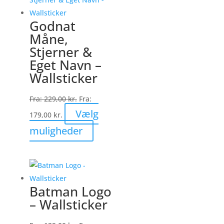
varianter.
Mulighederne
Godnat
kan
Måne,
vælges
Stjerner &
på
Eget Navn –
varesiden
Wallsticker
Fra:
229,00
kr.
Fra:
Vælg
179,00
kr.
Dette
muligheder
vare
har
flere
varianter.
Batman Logo
Mulighederne
– Wallsticker
kan
vælges